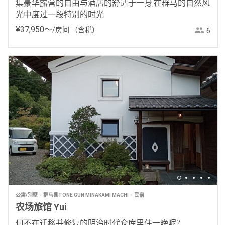
集豪华露营的自由与酒店的舒适于一身,在群马的自然风
光中度过一段特别的时光
¥
37
,
950
〜
/房间
（含税）
6
公寓/别墅
群马县TONE GUN MINAKAMI MACHI
民宿
农场旅馆 Yui
何不在迁移并修复的明治时代仓库里住一晚呢?