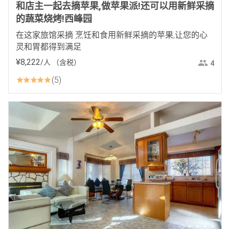
和店主一起去摘苹果,做苹果派!还可以用新鲜采摘
的蔬菜烧烤!西峰园
在这家旅馆采摘 烹饪和食用新鲜采摘的苹果,让您的心
灵和胃都得到满足
¥
8
,
222
/人
（含税）
4
5