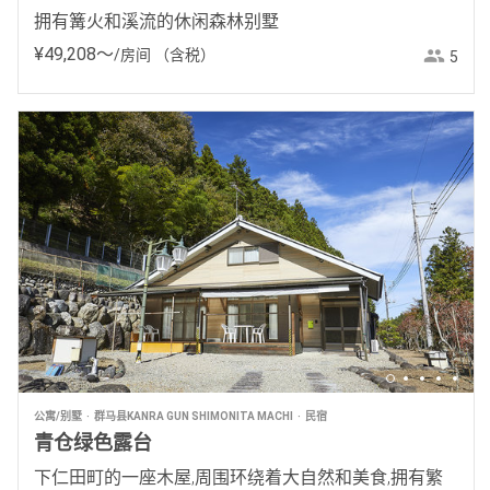
拥有篝火和溪流的休闲森林别墅
¥
49
,
208
〜
/房间
（含税）
5
公寓/别墅
群马县KANRA GUN SHIMONITA MACHI
民宿
青仓绿色露台
下仁田町的一座木屋,周围环绕着大自然和美食,拥有繁