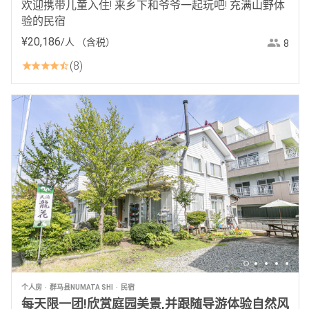
欢迎携带儿童入住! 来乡下和爷爷一起玩吧! 充满山野体
验的民宿
¥
20
,
186
/人
（含税）
8
8
个人房
群马县NUMATA SHI
民宿
每天限一团!欣赏庭园美景,并跟随导游体验自然风