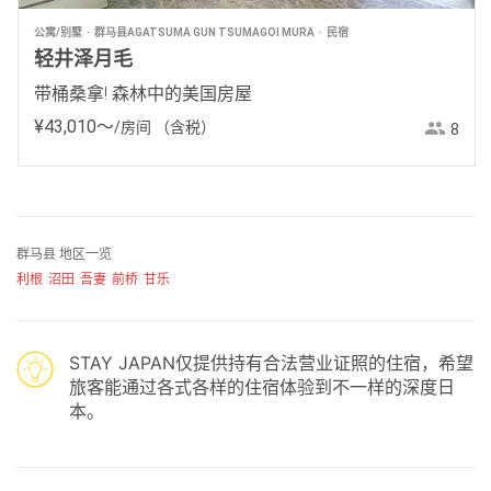
公寓/别墅
群马县AGATSUMA GUN TSUMAGOI MURA
民宿
轻井泽月毛
带桶桑拿! 森林中的美国房屋
¥
43
,
010
〜
/房间
（含税）
8
群马县 地区一览
利根
沼田
吾妻
前桥
甘乐
STAY JAPAN仅提供持有合法营业证照的住宿，希望
旅客能通过各式各样的住宿体验到不一样的深度日
本。