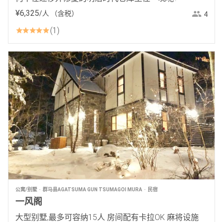
¥
6
,
325
/人
（含税）
4
1
公寓/别墅
群马县AGATSUMA GUN TSUMAGOI MURA
民宿
一风阁
大型别墅,最多可容纳15人 房间配有卡拉OK 麻将设施