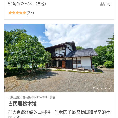
¥
16
,
432
〜
/人
（含税）
10
28
公寓/别墅
群马县NUMATA SHI
民宿
古民居松木馆
在大自然环绕的山村租一间老房子,欣赏梯田和星空的壮