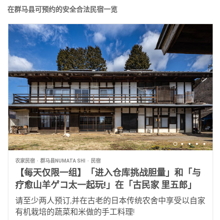
在群马县可预约的安全合法民宿一览
农家民宿
群马县NUMATA SHI
民宿
【每天仅限一组】「进入仓库挑战胆量」和「与
疗愈山羊ゲコ太一起玩!」在「古民家 里五郎」
请至少两人预订,并在古老的日本传统农舍中享受以自家
有机栽培的蔬菜和米做的手工料理!