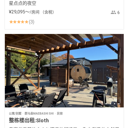
星点点的夜空
¥
29
,
095
〜
/房间
（含税）
6
3
公寓/别墅
群马县MAEBASHI SHI
民宿
整栋楼出租:Sloth