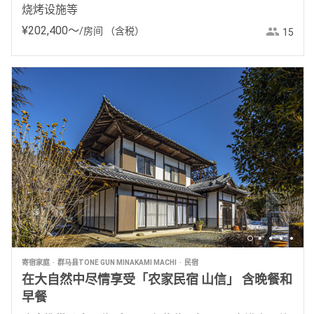
烧烤设施等
¥
202
,
400
〜
/房间
（含税）
15
寄宿家庭
群马县TONE GUN MINAKAMI MACHI
民宿
在大自然中尽情享受「农家民宿 山信」 含晚餐和
早餐