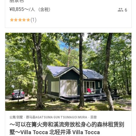
丽景色
¥
8
,
855
〜
/人
（含税）
6
1
公寓/别墅
群马县AGATSUMA GUN TSUMAGOI MURA
民宿
～可以在篝火旁和溪流旁放松身心的森林租赁别
墅～Villa Tocca 北轻井泽 Villa Tocca