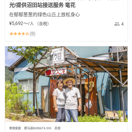
光!提供沼田站接送服务 竜花
在郁郁葱葱的绿色山丘上放松身心
¥
5
,
692
〜
/人
（含税）
4
8
寄宿家庭
群马县NUMATA SHI
民宿