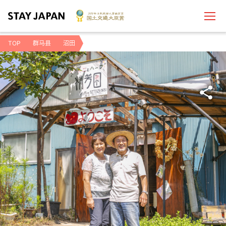
TOP
群马县
沼田