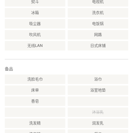
熨斗
电视机
这座高7米、宽30米的瀑布，也被称为“东方的尼亚加拉”。瀑布的美
景随季节而变幻。在四五月新绿的季节，瀑布融雪喷涌，景色壮
冰箱
洗衣机
丽；而在秋季，瀑布则在红叶的映衬下格外醒目。
吸尘器
电饭锅
这里还设有步道，您可以一边欣赏大自然，一边感受瀑布的磅礴气
势。
吹风机
网路
无线LAN
日式床铺
・川场田园广场：车程约20分钟
川场田园广场是东日本排名第一的路边站，提供各种设施，让您全
天都能享受乐趣。
备品
交通
洗脸毛巾
浴巾
・距离上毛高原站20分钟车程
床单
浴室地垫
・距离沼田站15分钟车程
香皂
……我家附近有一家农场，所以几乎任何季节都能收获新鲜的蔬菜和
水果。
沐浴乳
我特别喜欢苹果和香草，所以很乐意用苹果和香草招待我的客人！
洗发精
润发乳