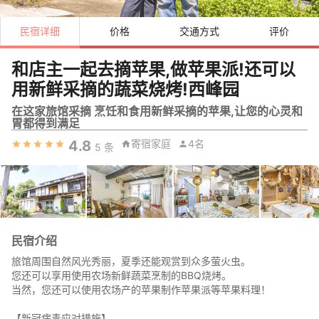
民宿详细
价格
交通方式
评价
和店主一起去摘苹果,做苹果派!还可以
用新鲜采摘的蔬菜烧烤!西峰园
在这家旅馆采摘 烹饪和食用新鲜采摘的苹果,让您的心灵和
胃都得到满足
4.8
寄宿家庭
4名
5
条
民宿介绍
旅馆周围自然风光秀丽，夏季还能观赏到众多萤火虫。
您还可以享用使用农场新鲜蔬菜烹制的BBQ烧烤。
当然，您还可以使用农场产的苹果制作苹果派等苹果料理！
【新冠病毒应对措施】