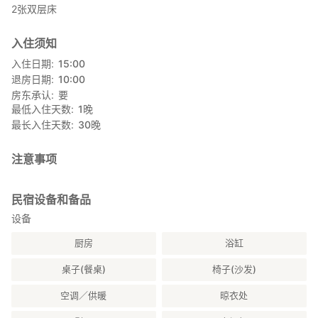
附近设施
2张双层床
・便利店：开车约10分钟
入住须知
・近江乌冬面店：开车约10分钟
一家供应手工乌冬面的传统乌冬面餐厅。
入住日期
15:00
退房日期
10:00
・山路餐厅：车程约10分钟
房东承认
要
这家餐厅供应手工荞麦面和乌冬面。
最低入住天数
1
晚
最长入住天数
30
晚
・户神山：车程约10分钟
户神山被选为“群马百座名山”之一，大约1小时即可到达。从山顶可
以360度俯瞰沼田市区，以及穗高山、赤城山和小持山等附近的山
注意事项
脉。
民宿设备和备品
・沼田城迹公园：车程约15分钟
据说沼田城是真田幸村的哥哥真田信行成为第一代城主，为沼田带
设备
来繁荣而努力奋斗的地方。
厨房
浴缸
现在，这座城楼已被开发成公园，保留了城墙的石墙。
桌子(餐桌)
椅子(沙发)
您还可以欣赏各种当季花卉，包括树龄超过400年的宫樱。
空调／供暖
晾衣处
・吹割瀑布：车程约30分钟