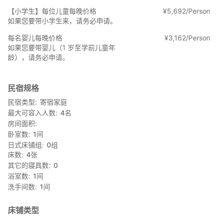
【小学生】每位儿童每晚价格
¥
5
,
692/Person
体验菜单
如果您要带小学生来，请务必申请。
烹饪体验：与店主一起烹制晚餐/早餐。
费用：0日元
每名婴儿每晚价格
¥
3
,
162/Person
请在预订时咨询菜单、过敏原信息等。
如果您要带婴儿（1 岁至学前儿童年
如果您有此需求，请在预订时告知我们。
龄），请务必申请。
烧烤：与店主一起享用烧烤晚餐。您也可以使用农场自产的蔬菜。
价格：每人1000日元起
民宿规格
民宿类型
寄宿家庭
樱桃采摘：6月中旬至7月初
价格：成人30分钟1800日元起
最大可容入人数
4
名
房间面积
苹果采摘：9月至12月
卧室数
1
间
价格：每公斤500日元起
日式床铺组
0
组
床数
4
张
住宿信息
其它的寝具数
0
成人（仅限客房）每晚6000日元起
浴室数
1
间
儿童（仅限客房）每晚4500日元起
洗手间数
1
间
*如果您想参加晚餐和早餐的烹饪体验，请在预订时注明。
*我们接受两人或两人以上的团体预订。
床铺类型