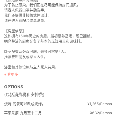
为了防止感染，我们正在尽可能保持房间通风。
请客人佩戴口罩并勤洗手。
我们还提供非接触式体温计。
请在进入前配合体温测量。
【房屋信息】
这栋拥有150年历史的房屋，最初是养蚕场，现已翻新。
明亮整洁的厨房配备了基本的烹饪用具和调味料。
卧室配有两张双层床，最多可容纳4人。
推荐亲密朋友或家人入住。
浴室和其他设施与主人家人共用。
附近还有公共浴池。如果您想使用浴室，请随时咨询店主以获取更
看更多
多信息。
OPTIONS
餐饮
您可以与店主一起烹制晚餐和早餐，并一起享用。请给我们留言，
(包括消费税和安排费)
咨询菜单和过敏原信息。
烧烤
晚餐可以改成烧烤。
¥
1
,
265/Person
您也可以与店主一起享用烧烤晚餐。
苹果采摘
九月至十二月
¥
632/Person
烧烤费用为每人1,000日元。请在选项部分选择此选项。