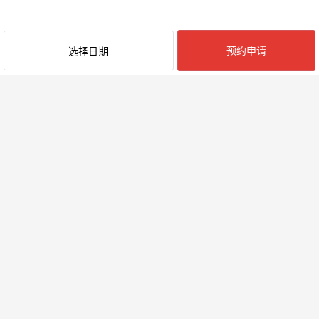
预约申请
选择日期
最近阅览的民宿
附近的地区