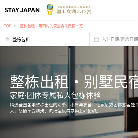
TOP
整栋包租 - 可預約的安全合法民宿一览
入住日期/退房日
整栋出租・别墅民
家庭·团体专属私人包栋体验
精选全国各地整栋出租的别墅、小屋与农舍，让家庭或团体旅客独
人，尽情享受烧烤、包场温泉与宠物友好设施。