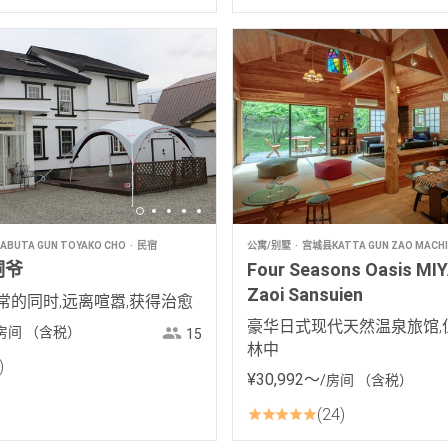
BUTA GUN TOYAKO CHO
民宿
公寓/别墅
宫城县KATTA GUN ZAO MACHI
洞爷
Four Seasons Oasis MIY
Zaoi Sansuien
常的同时,远离喧嚣,获得治愈
豪华日式现代天然温泉旅馆,
房间
（含税）
15
林中
¥
30
,
992
〜
/房间
（含税）
24