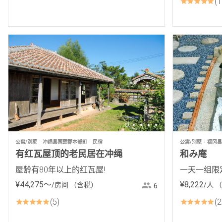
1
公寓/别墅
冲绳县国頭郡本部町
民宿
公寓/别墅
福冈县K
有红瓦屋顶的老民居在冲绳
和み庵
屋龄有80年以上的红瓦屋!
一天一组限
¥
44
,
275
〜
¥
8
,
222
/房间
（含税）
/人
（
6
5
2