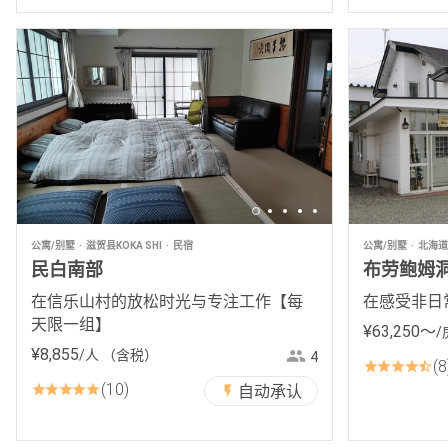
公寓/别墅
滋贺县KOKA SHI
民宿
公寓/别墅
北海道A
民白南部
布劳鲍姆
在信乐山村的放松时光与专注工作【每
在感受非日
天限一组】
¥
63
,
250
〜
/
¥
8
,
855
/人
（含税）
4
8
10
自动承认