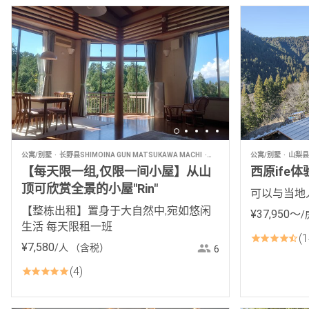
公寓/别墅
长野县SHIMOINA GUN MATSUKAWA MACHI
民宿
公寓/别墅
山梨县
【每天限一组,仅限一间小屋】从山
西原ife体
顶可欣赏全景的小屋"Rin"
可以与当地
【整栋出租】置身于大自然中,宛如悠闲
¥
37
,
950
〜
/
生活 每天限租一班
1
¥
7
,
580
/人
（含税）
6
4