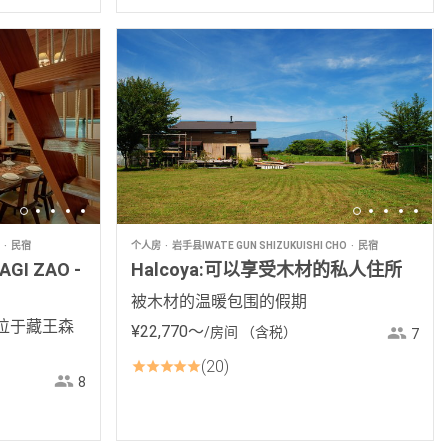
民宿
个人房
岩手县IWATE GUN SHIZUKUISHI CHO
民宿
AGI ZAO -
Halcoya:可以享受木材的私人住所
被木材的温暖包围的假期
位于藏王森
¥
22
,
770
〜
/房间
（含税）
7
20
8