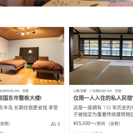
UNISAKI SHI
民宿
公寓/别墅
广岛县KURE SHI
民宿
:租用国东市整栋大楼!
仅限一人入住的私人民宿"
东半岛 长期住宿更省钱 享受
这是一座拥有 150 年历史的
于被指定为重要传统建筑物
¥
25
,
300
〜
含税）
/房间
（含税）
5