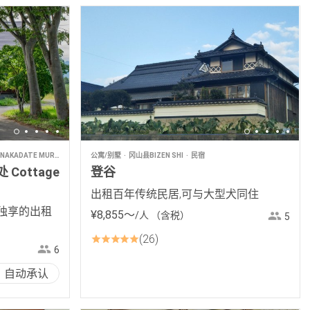
NAKADATE MURA
民宿
公寓/别墅
冈山县BIZEN SHI
民宿
Cottage
登谷
出租百年传统民居,可与大型犬同住
独享的出租
¥
8
,
855
〜
/人
（含税）
5
26
6
自动承认