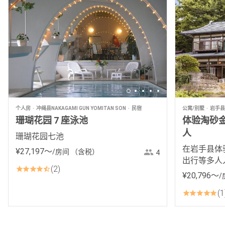
个人房
冲绳县NAKAGAMI GUN YOMITAN SON
民宿
公寓/别墅
岩手县
珊瑚花园 7 座泳池
体验淘砂金! 
人
珊瑚花园七池
在岩手县体
¥
27
,
197
〜
/房间
（含税）
4
出行等多人
2
¥
20
,
796
〜
/
1