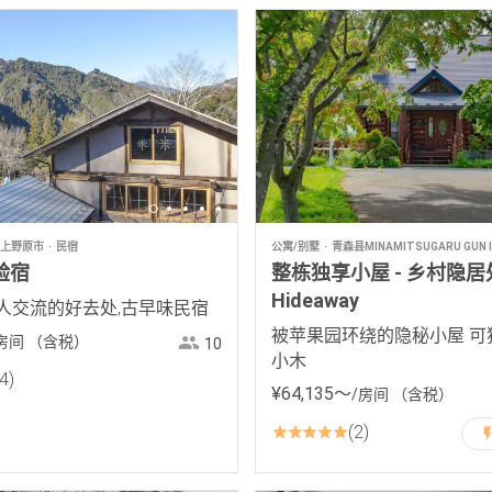
上野原市
民宿
公寓/别墅
青森县MINAMITSUGARU GUN I
验宿
整栋独享小屋 - 乡村隐居处 
Hideaway
人交流的好去处,古早味民宿
被苹果园环绕的隐秘小屋 可
房间
（含税）
10
小木
4
¥
64
,
135
〜
/房间
（含税）
2