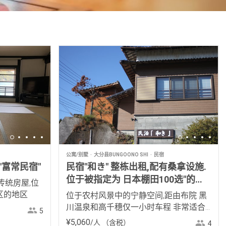
公寓/别墅
大分县BUNGOONO SHI
民宿
富常民宿"
民宿"和き" 整栋出租,配有桑拿设施.
位于被指定为 日本棚田100选"的农
传统房屋,位
村中
区的地区
位于农村风景中的宁静空间,距由布院 黑
川温泉和高千穗仅一小时车程 非常适合
5
作为旅行的基地或是远程工作度假
¥
5
,
060
/人
（含税）
4