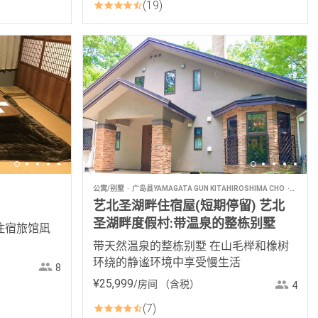
19
公寓/别墅
广岛县YAMAGATA GUN KITAHIROSHIMA CHO
民宿
艺北圣湖畔住宿屋(短期停留) 艺北
圣湖畔度假村:带温泉的整栋别墅
住宿旅馆凪
带天然温泉的整栋别墅 在山毛榉和橡树
环绕的静谧环境中享受慢生活
8
¥
25
,
999
/房间
（含税）
4
7