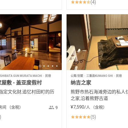
4
HIBATA GUN MURATA MACHI
民宿
公寓/别墅
三重县KUMANO SHI
民宿
屋敷 - 盖亚度假村
纳吉之家
指定文化财,追忆村田町的历
熊野市热石海滩旁边的私人
之家,沿着熊野古道
¥
7
,
590
房间
（含税）
/人
（含税）
9
5