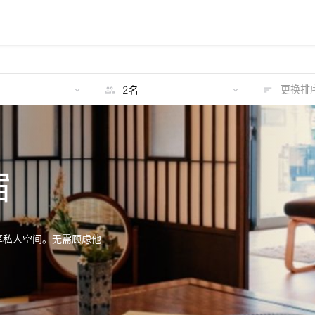
期
更换排序
宿
享私人空间。无需顾虑他