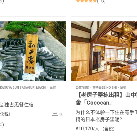
9
16
ASUYA GUN SASAGURI MACHI
民宿
公寓/别墅
宫崎县EBINO SHI
民宿
【老房子整栋出租】山中
舍「Cococan」
定,独占无餐住宿
为什么不体验一下住在有手
含税）
9
椅的日本老房子里呢?
0
¥
10
,
120
/人
（含税）