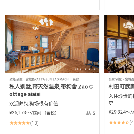
公寓/别墅
宫城县KATTA GUN ZAO MACHI
民宿
公寓/别墅
宫城县S
私人别墅,带天然温泉,带狗舍 Zao C
村田町武家
ottage aiaiai
入住珍贵的
史
欢迎养狗,狗场很有价值
¥
29
,
324
〜
¥
25
,
173
〜
/
/房间
（含税）
5
4
10