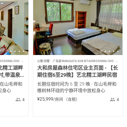
ROSHIMA CHO
民宿
公寓/别墅
广岛县YAMAGATA GUN KITAHIROSHIMA CHO
民宿
北精工湖畔
大和房屋森林住宅区业主页面 - 【长
村,带温泉
期住宿6至29晚】艺北精工湖畔民宿
- 在山毛榉和
长期住宿时间为 6 至 29 晚 - 在山毛榉和
松身心
橡树林环绕的宁静环境中放松身心
¥
25
,
999
/房间
（含税）
4
4