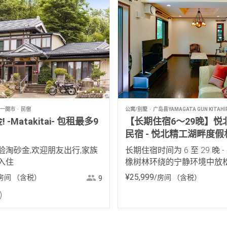
一関市
民宿
公寓/别墅
广岛县YAMAGATA GUN KITAHI
-Matakitai- 包租最多9
【长期住宿6～29晚】悦
民宿 - 悦北精工湖畔度假
的租赁别墅
验淘砂金,欢迎朋友出行,家族
长期住宿时间为 6 至 29 晚 
入住
橡树林环绕的宁静环境中放
¥
25
,
999
房间
（含税）
/房间
（含税）
9