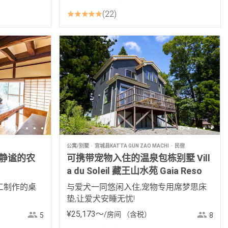
22
公寓/别墅
宫城县KATTA GUN ZAO MACHI
民宿
静谧的农
可携带宠物入住的温泉包栋别墅 Vill
a du Soleil 藏王山水苑 Gaia Reso
工制作的桌
与爱犬一同悠闲入住,宠物专用席梦思床
垫,让爱犬安睡无忧!
¥
25
,
173
〜
/房间
（含税）
5
8