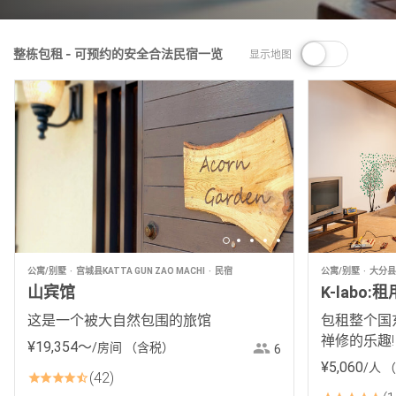
整栋包租 - 可预约的安全合法民宿一览
显示地图
公寓/别墅
宫城县KATTA GUN ZAO MACHI
民宿
公寓/别墅
大分县K
山宾馆
K-labo
这是一个被大自然包围的旅馆
包租整个国
禅修的乐趣!
¥
19
,
354
〜
/房间
（含税）
6
¥
5
,
060
/人
（
42