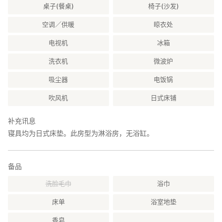
桌子(餐桌)
椅子(沙发)
空调／供暖
晾衣处
电视机
冰箱
洗衣机
微波炉
吸尘器
电饭锅
吹风机
日式床铺
补充讯息
寝具均为日式床垫。此房型为淋浴房，无浴缸。
备品
洗脸毛巾
浴巾
床单
浴室地垫
香皂