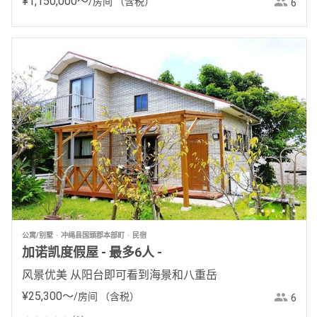
¥
1
,
150
,
000
〜
/房间
（含税）
6
公寓/别墅
冲绳县国頭郡本部町
民宿
加诺凯度假屋 - 最多6人 -
风景优美 从阳台即可看到海景和八重岳
¥
25
,
300
〜
/房间
（含税）
6