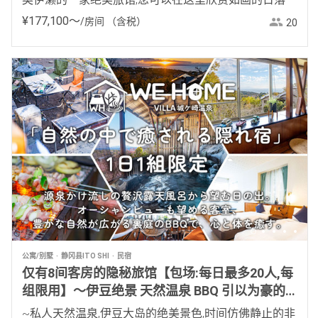
¥
177
,
100
〜
/房间
（含税）
20
公寓/别墅
静冈县ITO SHI
民宿
仅有8间客房的隐秘旅馆【包场:每日最多20人,每
组限用】～伊豆绝景 天然温泉 BBQ 引以为豪的
包场露天浴池～
~私人天然温泉,伊豆大岛的绝美景色,时间仿佛静止的非