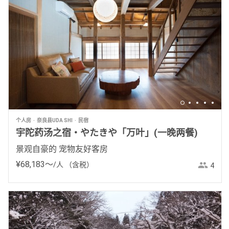
个人房
奈良县UDA SHI
民宿
宇陀药汤之宿・やたきや「万叶」(一晚两餐)
景观自豪的 宠物友好客房
¥
68
,
183
〜
/人
（含税）
4