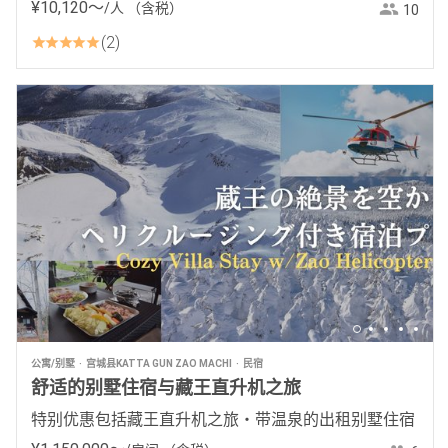
¥
10
,
120
〜
/人
（含税）
10
2
公寓/别墅
宫城县KATTA GUN ZAO MACHI
民宿
舒适的别墅住宿与藏王直升机之旅
特别优惠包括藏王直升机之旅・带温泉的出租别墅住宿