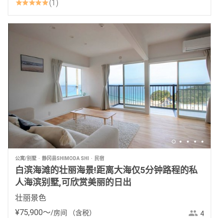
1
公寓/别墅
静冈县SHIMODA SHI
民宿
白滨海滩的壮丽海景!距离大海仅5分钟路程的私
人海滨别墅,可欣赏美丽的日出
壮丽景色
¥
75
,
900
〜
/房间
（含税）
4