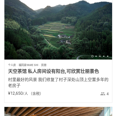
个人房
福冈县YAME SHI
民宿
天空茶馆 私人房间设有阳台,可欣赏壮丽景色
村里最好的风景 我们修复了村子深处山顶上空置多年的
老房子
¥
12
,
650
/人
（含税）
4