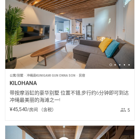
公寓/别墅
冲绳县KUNIGAMI GUN ONNA SON
民宿
KILOHANA
带按摩浴缸的豪华别墅 位置不错,步行约6分钟即可到达
冲绳最美丽的海滩之一!
¥
45
,
540
/房间
（含税）
5