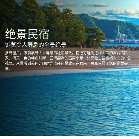
绝景民宿
饱览令人屏息的全景绝景
推开窗户，眼前展开令人屏息的壮丽景致。精选可远眺连绵山峦的高台古民
家、海天一色的岬角别墅、云海翻腾的高原小屋，让您独占最震撼人心的全景
视野。从晨曦到暮色，随时光流转的景致尽在眼前，独享只属于您的绝世美
景。