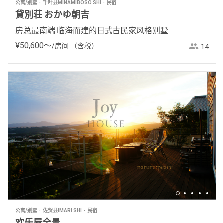
公寓/别墅
千叶县MINAMIBOSO SHI
民宿
貸別荘 おかゆ朝吉
房总最南端!临海而建的日式古民家风格别墅
¥
50
,
600
〜
/房间
（含税）
14
公寓/别墅
佐贺县IMARI SHI
民宿
欢乐屋全景