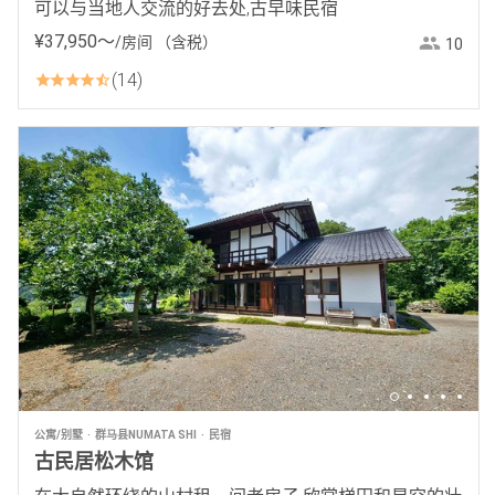
可以与当地人交流的好去处,古早味民宿
¥
37
,
950
〜
/房间
（含税）
10
14
公寓/别墅
群马县NUMATA SHI
民宿
古民居松木馆