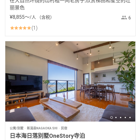
在大自然环绕的山村租一间老房子,欣赏梯田和星空的壮
丽景色
¥
8
,
855
〜
/人
（含税）
6
1
公寓/别墅
新潟县NAGAOKA SHI
民宿
日本海日落别墅OneStory寺泊