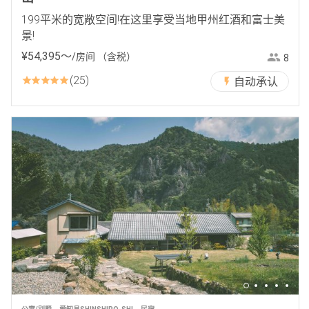
199平米的宽敞空间!在这里享受当地甲州红酒和富士美
景!
¥
54
,
395
〜
/房间
（含税）
8
25
自动承认