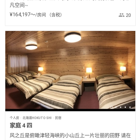
凡空间~
¥
164
,
197
〜
/房间
（含税）
20
个人房
北海道HOKUTO SHI
民宿
家庭 4 四
风之丘是俯瞰津轻海峡的小山丘上一片壮丽的田野 请在