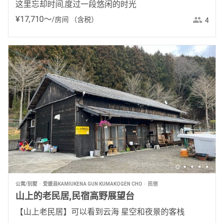
这里忘却时间,度过一段悠闲的时光
¥
17
,
710
〜
/房间
（含税）
4
公寓/别墅
爱媛县KAMIUKENA GUN KUMAKOGEN CHO
民宿
山上的老民居,民宿高野展望台
【山上老民居】可以看到云海 星空和夜景的客栈