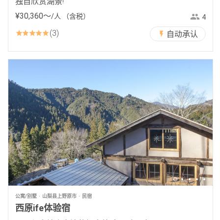
独自欣赏湖景!
¥
30
,
360
〜
/人
（含税）
4
3
自动承认
公寓/别墅
山梨县上野原市
民宿
西原ife体验宿