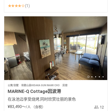
1
公寓/别墅
和歌山县HIDAKA GUN INAMI CHO
民宿
MARINE-Q Cottage因波港
在泳池边享受烧烤,同时欣赏壮丽的景色
¥
83
,
490
〜
/人
（含税）
12