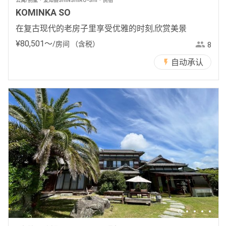
公寓/别墅
爱知县SHINSHIRO-SHI
民宿
KOMINKA SO
在复古现代的老房子里享受优雅的时刻,欣赏美景
¥
80
,
501
〜
/房间
（含税）
8
自动承认