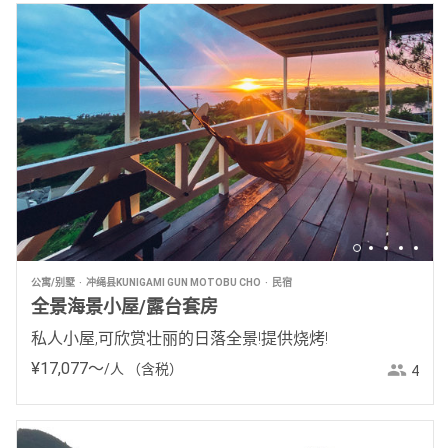
公寓/别墅
冲绳县KUNIGAMI GUN MOTOBU CHO
民宿
全景海景小屋/露台套房
私人小屋,可欣赏壮丽的日落全景!提供烧烤!
¥
17
,
077
〜
/人
（含税）
4