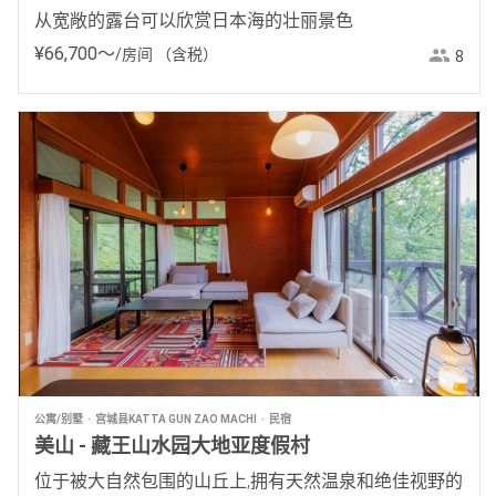
从宽敞的露台可以欣赏日本海的壮丽景色
¥
66
,
700
〜
/房间
（含税）
8
公寓/别墅
宫城县KATTA GUN ZAO MACHI
民宿
美山 - 藏王山水园大地亚度假村
位于被大自然包围的山丘上,拥有天然温泉和绝佳视野的