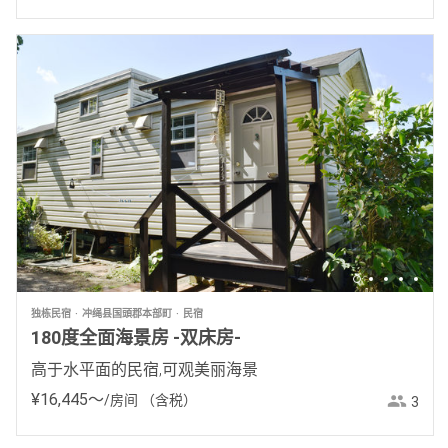
独栋民宿
冲绳县国頭郡本部町
民宿
180度全面海景房 -双床房-
高于水平面的民宿,可观美丽海景
¥
16
,
445
〜
/房间
（含税）
3