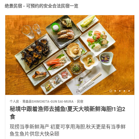
绝景民宿 - 可预约的安全合法民宿一览
个人房
青森县SHIMOKITA-GUN SAI-MURA
民宿
秘境中跟着渔师去捕鱼!夏天大啖新鲜海胆!1泊2
食
现捞当季新鲜海产:初夏可享用海胆,秋天更是有当季鲜
鱼生鱼片供您大快朵颐