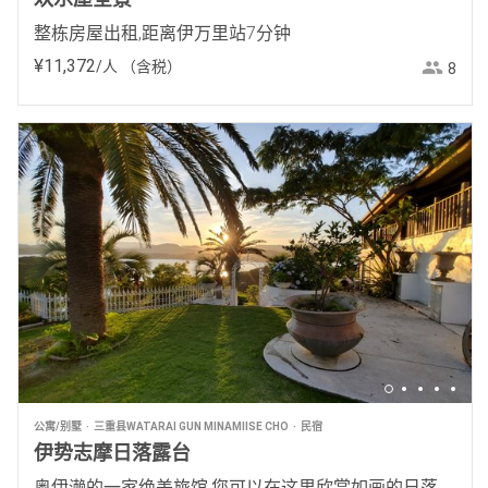
整栋房屋出租,距离伊万里站7分钟
¥
11
,
372
/人
（含税）
8
公寓/别墅
三重县WATARAI GUN MINAMIISE CHO
民宿
伊势志摩日落露台
奥伊濑的一家绝美旅馆,您可以在这里欣赏如画的日落