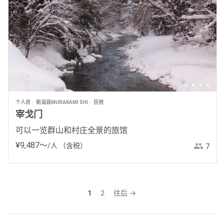
个人房
新潟县MURAKAMI SHI
民宿
宰戈门
可以一览群山和村庄全景的旅馆
¥
9
,
487
〜
/人
（含税）
7
1
2
往后 →