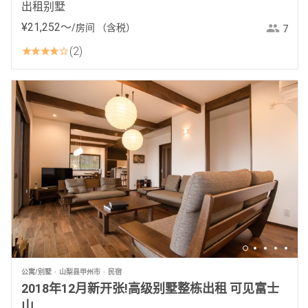
出租别墅
¥
21
,
252
〜
/房间
（含税）
7
2
公寓/别墅
山梨县甲州市
民宿
2018年12月新开张!高级别墅整栋出租 可见富士
山