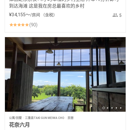
到达海滩 这是我在房总最喜欢的乡村
¥
34
,
155
〜
/房间
（含税）
5
90
公寓/别墅
三重县TAKI GUN MEIWA CHO
民宿
花奈六月