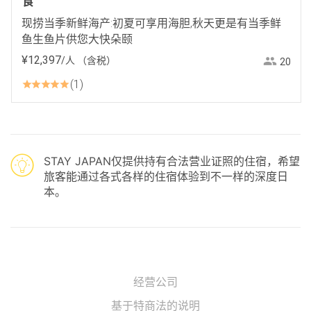
食
现捞当季新鲜海产:初夏可享用海胆,秋天更是有当季鲜
鱼生鱼片供您大快朵颐
¥
12
,
397
/人
（含税）
20
1
STAY JAPAN仅提供持有合法营业证照的住宿，希望
旅客能通过各式各样的住宿体验到不一样的深度日
本。
经营公司
基于特商法的说明