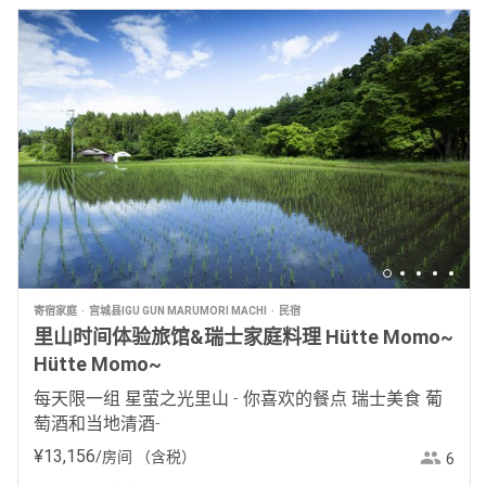
寄宿家庭
宫城县IGU GUN MARUMORI MACHI
民宿
里山时间体验旅馆&瑞士家庭料理 Hütte Momo~
Hütte Momo~
每天限一组 星萤之光里山 - 你喜欢的餐点 瑞士美食 葡
萄酒和当地清酒-
¥
13
,
156
/房间
（含税）
6