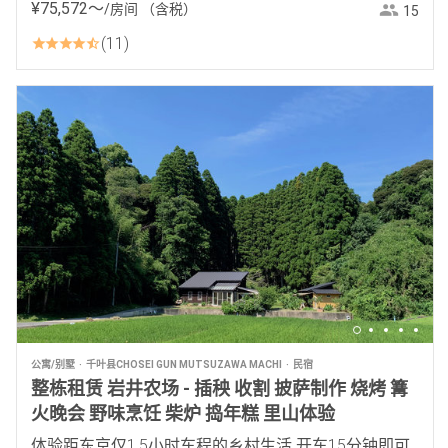
¥
75
,
572
〜
/房间
（含税）
15
11
公寓/别墅
千叶县CHOSEI GUN MUTSUZAWA MACHI
民宿
整栋租赁 岩井农场 - 插秧 收割 披萨制作 烧烤 篝
火晚会 野味烹饪 柴炉 捣年糕 里山体验
体验距东京仅1.5小时车程的乡村生活 开车15分钟即可