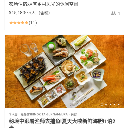
农场住宿:拥有乡村风光的休闲空间
¥
15
,
180
〜
/人
（含税）
4
11
个人房
青森县SHIMOKITA-GUN SAI-MURA
民宿
秘境中跟着渔师去捕鱼!夏天大啖新鲜海胆!1泊2