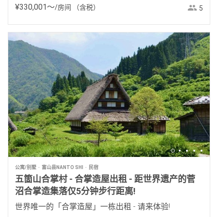
¥
330
,
001
〜
/房间
（含税）
5
公寓/别墅
富山县NANTO SHI
民宿
五箇山合掌村 - 合掌造屋出租 - 距世界遗产的菅
沼合掌造集落仅5分钟步行距离!
世界唯一的「合掌造屋」一栋出租 - 请来体验!