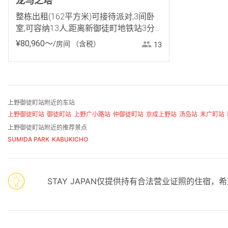
龙马之塔
整栋出租(162平方米)可接待派对,3间卧
室,可容纳13人,距离新御徒町地铁站3分
钟,距离JR御徒町站7分钟
¥
80
,
960
〜
/房间
（含税）
13
上野御徒町站附近的车站
上野御徒町站
御徒町站
上野广小路站
仲御徒町站
京成上野站
汤岛站
末广町站
上野御徒町站附近的推荐景点
SUMIDA PARK
KABUKICHO
STAY JAPAN仅提供持有合法营业证照的住宿