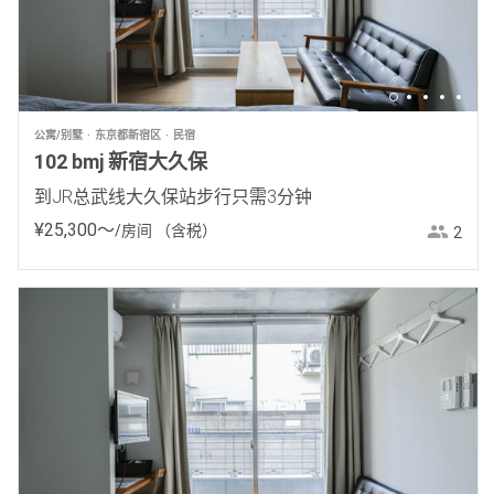
公寓/别墅
东京都新宿区
民宿
102 bmj 新宿大久保
到JR总武线大久保站步行只需3分钟
¥
25
,
300
〜
/房间
（含税）
2