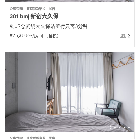
公寓/别墅
东京都新宿区
民宿
301 bmj 新宿大久保
到JR总武线大久保站步行只需3分钟
¥
25
,
300
〜
/房间
（含税）
2
公寓/别墅
东京都新宿区
民宿