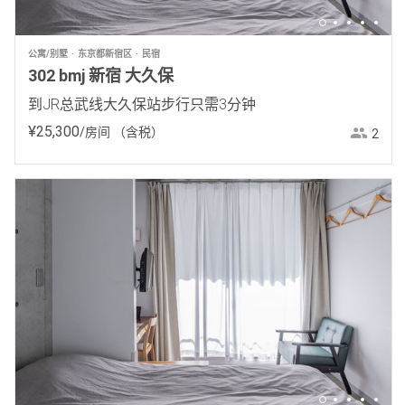
公寓/别墅
东京都新宿区
民宿
302 bmj 新宿 大久保
到JR总武线大久保站步行只需3分钟
¥
25
,
300
/房间
（含税）
2