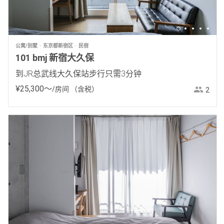
公寓/别墅
东京都新宿区
民宿
101 bmj 新宿大久保
到JR总武线大久保站步行只需3分钟
¥
25
,
300
〜
/房间
（含税）
2