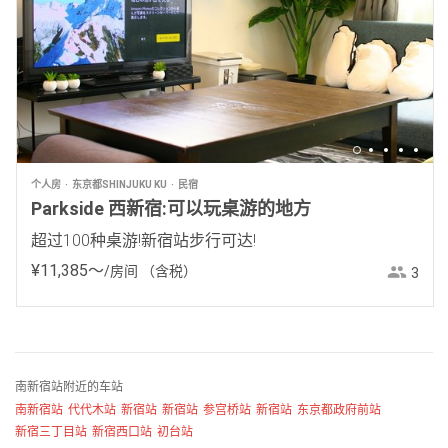
个人房
东京都SHINJUKU KU
民宿
Parkside 西新宿:可以玩桌游的地方
超过100种桌游!新宿站步行可达!
¥
11
,
385
〜
/房间
（含税）
3
南新宿站附近的车站
南新宿站
代代木站
新宿站
新宿站
参宫桥站
新宿站
东京都政府前站
新宿三丁目站
新宿西口站
初台站