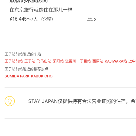
放松的木质房间
在东京旅行就像住在那儿一样!
¥
16
,
445
〜
/人
（含税）
3
王子站前站附近的车站
王子站前站
王子站
飞鸟山站
荣町站
泷野川一丁目站
西原站
KAJIWARA站
上中
王子站前站附近的推荐景点
SUMIDA PARK
KABUKICHO
STAY JAPAN仅提供持有合法营业证照的住宿