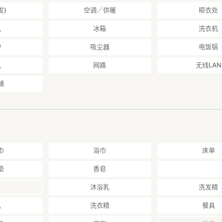
发)
空调／供暖
晾衣处
舒适入住。
机
冰箱
洗衣机
及团体旅行。
炉
吸尘器
电饭锅
烹调当地采购的新鲜海鲜及食材，尽情享用。
机
网路
无线LAN
铺
车也能停
的停车空间，
下，钓鱼或户外装备车辆，
。
辆。
安心无忧
巾
浴巾
床单
作人员（视季节可能常驻于附近）。
、周边推荐景点及当地店家介绍等，
垫
香皂
的住宿体验。
的同时，必要时随时提供协助。
沐浴乳
洗发精
━━━━━━━━━━━━
乳
洗衣精
餐具