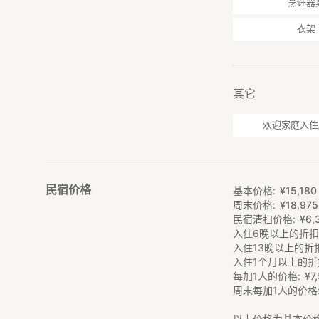
━━━━━━━━
烹饪器
・部分空间为工作
衣架
浴室、厨房等共用
・22:30后请保持
民宿位于宁静的渔村
其它
・馆内全面禁烟。
欢迎家庭入住
・由于地处海边且
━━━━━━━━
《餐饮》
━━━━━━━━
民宿价格
基本价格
¥
15
,
180
周末价格
¥
18
,
975
本设施提供【不含
民宿清扫价格
¥
6
,
入住6晚以上的折
■ 厨房自炊
入住13晚以上的折
室内备有厨房，
入住1个月以上的折
可自行烹调当地采
每加1人的价格
¥
7
,
周末每加1人的价格
■ 当地美食
以名产巨型高脚蟹
以上价格为基本价