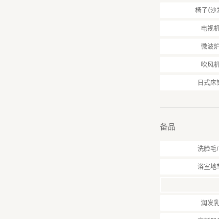
椅子(沙
■ 最多可入住10名
最多可供10名旅客
电视
非常适合家庭旅游
微波
■ 完整厨房设备
厨房设备齐全，可
吹风
日式床
■ 宽敞停车场・房
设施附近设有宽敞
普通轿车自不在话
甚至房车也可停放
普通车最多可停3
备品
■ 工作人员常驻，
洗脸毛
设施内设有常驻工
提供设施使用说明
浴室地
协助您享受更丰富
在尊重您个人隐私
━━━━━━━━
润发
※注意事项※