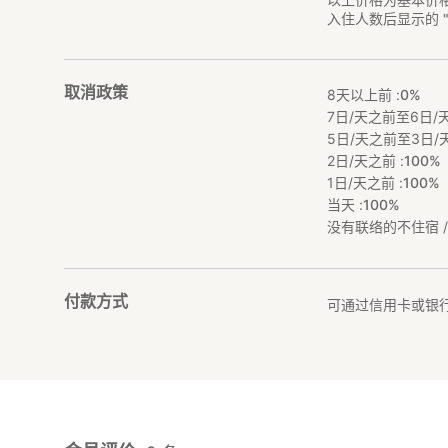
如需推荐当地人气
入住人数后显示的 
━━━━━━━━
《周边体验》
取消政策
━━━━━━━━
8天以上前 :
0%
7日/天之前至6日/天
■ 垂钓
5日/天之前至3日/天
人气钓鱼景点就在
2日/天之前 :
100%
1日/天之前 :
100%
■ 水上运动
当天 :
100%
可享受SUP（立
没有联络的不住宿 / 
■ 海水浴・海边散
在风平浪静的海边
付款方式
可通过信用卡或银
■ 户田湾船游（需
事先预约，可安排
受悠闲时光。
━━━━━━━━
《当地魅力》
━━━━━━━━