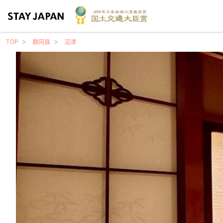
TOP
静冈县
沼津