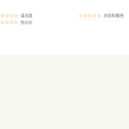
，是座落在突入骏河湾的御滨岬怀抱中的渔业小镇。
富士山的绝景，四季更迭的自然风光尽收眼底。
清洁度
对应和服务
界最大螃蟹——巨型高脚蟹，到其他地区难得一见的深海鱼料理，充满多
性价比
「一之汤」】
户田道路休息站内的天然源泉放流日归温泉设施。
自平安时代传承至今的历史古社。
见的红色鸟居，搭配眺望富士山的美丽景致，
量圣地。
长美丽沙滩。
上游乐设施，深受家庭旅游者喜爱的海滩。
入骏河湾夕阳的绝景高地。
滨岬及太阳河湾的最佳观景台。