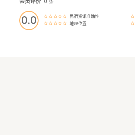
会员评价
0
条
静冈县沼津市户田
隔海远眺世界遗产
民宿资讯准确性
0.0
从骏河湾捕捞的世
地理位置
【西伊豆户田温泉
位于Kurura 
【诸口神社】
矗立于御滨岬上，
从户田市区亦可望
同时也是知名的能
【御滨海水浴场】
沿着海湾延伸的绵
浪静水清，设有水
【Meikino Hill】
可一览富士山与沉
【出逢岬】
可俯瞰户田港、御