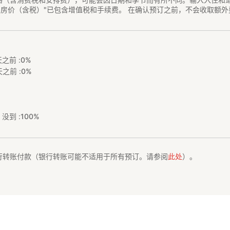
餐厅，欢迎随时告知。
"房价（含税）"已包含增值税和手续费。 在确认预订之前，不会收取额外
━━━━━━━━━━━━━━━━━━━━
━━━━━━━━━━━━━━━━━━━━
之前 :
0%
之前 :
0%
眼前，是钓鱼爱好者的绝佳去处。
桨冲浪）、冲浪、越野跑等多种活动。
没到 :
100%
步
，尽情享受悠闲的海上乐趣。
行转账付款（银行转账可能不适用于所有预订。请参阅
此处
）。
事先预约）
游览户田湾的船游行程，并为您推荐当地人气餐厅等在地体验。在宁静的
━━━━━━━━━━━━━━━━━━━━
━━━━━━━━━━━━━━━━━━━━