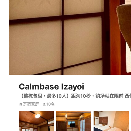
Calmbase Izayoi
【整栋包租・最多10人】距海10秒・钓场就在眼前 
寄宿家庭
10名