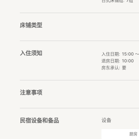
日式床铺组
7
组
大的螃蟹——巨型
【在地体验服务】
事先预约，可安排
床铺类型
受悠闲时光。
【古民家民宿・再
「Calmbase 
入住须知
入住日期
15:00 〜
退房日期
10:00
━━━━━━━━
《住宿设施》
房东承认
要
━━━━━━━━
宿内共有4间卧室
注意事项
卧室1 和式棉被3
卧室2 单人床3张
卧室3 和式棉被2
卧室4 和式棉被2
设备
民宿设备和备品
■ 整栋包租
厨房
整栋出租，无需在