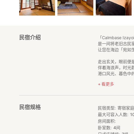
民宿介绍
「Calmbase 
是一间将老旧古民
让您在海边「宛如
走出玄关，眼前便
伴着海浪声，时光
港口风光、暮色中
看更多
让您不禁想着「下
正是这份静谧而温
尽情享受西伊豆的
民宿规格
民宿类型
寄宿家
【适合团体与家庭
最大可容入人数
1
最多可入住10名
房间面积
【户田独有的体验
卧室数
4
间
可在海边散步、垂