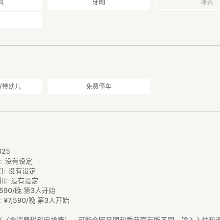
━━━━━━━━━━━━
具
牙刷
睡衣
人员专用
空间可能由工作人员使用。
安静
，尤其夜间请注意避免打扰邻居。1楼客厅的聚会或宴席请于22:30前结
/带幼儿
免费停车
自然环境丰富，视季节不同可能出现昆虫，敬请谅解。
━━━━━━━━━━━━━━━━━━━━
━━━━━━━━━━━━━━━━━━━━
餐（自炊）】的住宿方案。
325
扣
没有设定
扣
没有设定
扣
没有设定
购的新鲜海鲜及食材，尽享美味。
590/晚 第3人开始
¥
7
,
590/晚 第3人开始
为首，骏河湾的深海鱼料理是其他地区极为罕见的户田特色美味。
格（含消费税和安排费），可能会因日期和季节而有所不同。输入入住和