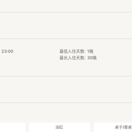
高脚蟹而闻名，可品尝当地独特的海鲜美味。
游览户田湾的船游行程，或为您推荐当地人气餐厅等在地体验。在宁静的
生的心意】倾注心血精心改造的古民家，完整保留了昔日民居的风情，打
Izayoi」。希望您能在此深刻感受户田的无限魅力。
 23:00
最低入住天数
1
晚
最长入住天数
30
晚
━━━━━━━━━━━━━━━━━━━━
━━━━━━━━━━━━━━━━━━━━
，客厅、厨房、浴室等设施均可自由使用。
套
套
套
浴缸
桌子(餐桌
意其他旅客，可尽情享受属于自己的悠闲时光。