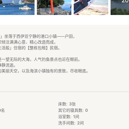
2
Izayoi」坐落于西伊豆宁静的港口小镇——户田，
家倾注满满心意、精心改造而成，
生活般」住宿的【整栋包租】民宿。
是一望无际的大海，人气钓鱼景点也近在眼前。
静静流逝。
的美丽天空，以及海滨小镇独有的景致，尽收眼底。
次还要再来」——
馨的空间。
自然风光、在地美食与静谧时光吧。
庭
床数
3
张
旅游】
0
名
其它的寝具数
0
。无论家庭旅游或好友同行，均可宽敞舒适地使用。院内设有停车场，房车
浴室数
1
间
】
洗手间数
2
间
钓，或前往附近的海水浴场尽情戏水，充分享受大自然的魅力。户田也以