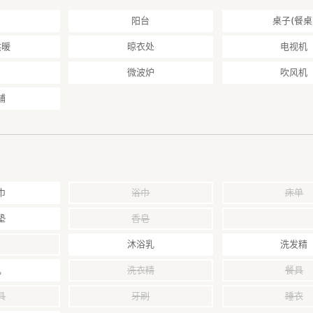
阳台
桌子(餐桌
供暖
晾衣处
电视机
微波炉
吹风机
铺
巾
浴巾
床单
垫
香皂
沐浴乳
洗发精
乳
洗衣精
餐具
具
牙刷
睡衣