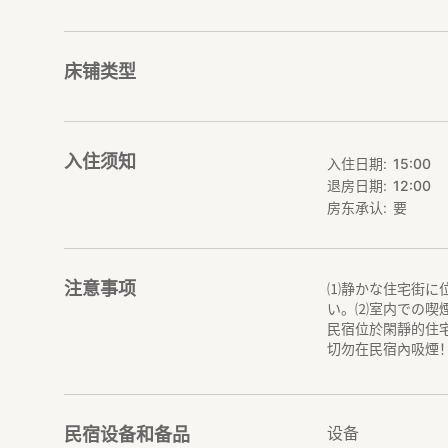
床铺类型
入住须知
入住日期
15:00
退房日期
12:00
房东承认
要
注意事项
⑴静かな住宅街に位
い。⑵室内での喫
民宿位於閑靜的住
切勿在民宿內吸煙
设备
民宿设备和备品