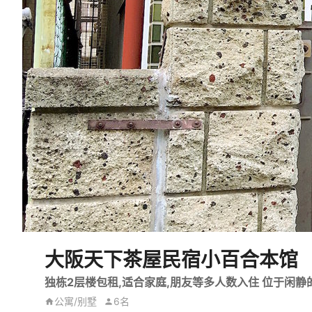
大阪天下茶屋民宿小百合本馆
独栋2层楼包租,适合家庭,朋友等多人数入住 位于闲
公寓/别墅
6名