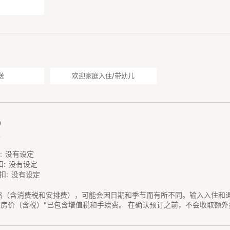
送
欢迎家庭入住/带幼儿
0
定
费
扣
没有设定
扣
没有设定
扣
没有设定
格（含消费税和安排费），可能会因日期和季节而有所不同。输入入住和
"房价（含税）"已包含增值税和手续费。 在确认预订之前，不会收取额外