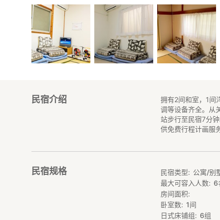
民宿介绍
拥有2间和室，1
调等设备齐全。从
站步行至民宿7分
供免费行程计画服
民宿规格
民宿类型
公寓/别
最大可容入人数
6
房间面积
卧室数
1
间
日式床铺组
6
组