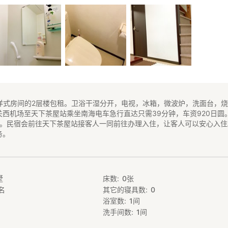
间洋式房间的2层楼包租。卫浴干湿分开，电视，冰箱，微波炉，洗面台，
关西机场至天下茶屋站乘坐南海电车急行直达只需39分钟，车资920日圆
钟。民宿会前往天下茶屋站接客人一同前往办理入住，让客人可以安心入住
务。
墅
床数
0
张
名
其它的寝具数
0
浴室数
1
间
洗手间数
1
间