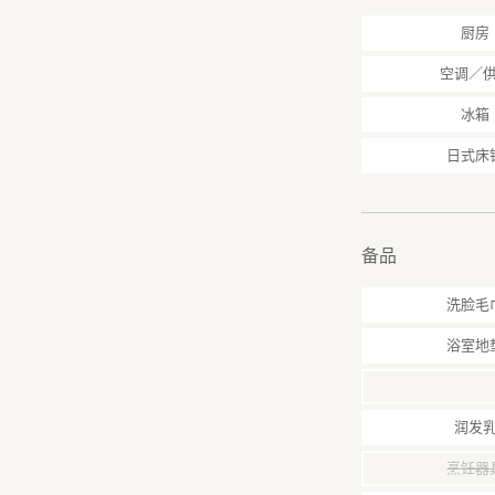
厨房
空调／
冰箱
日式床
备品
洗脸毛
浴室地
润发
烹饪器