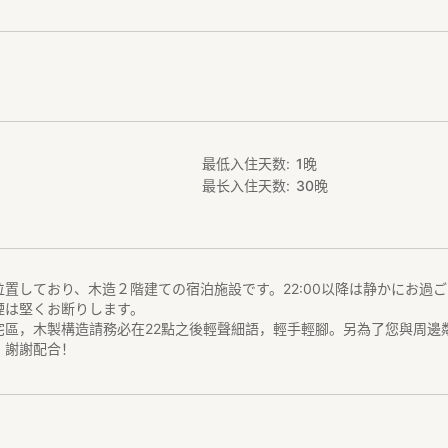
最低入住天数
1
晚
最长入住天数
30
晚
置しており、木造２階建ての宿泊施設です。22:00以降は静かにお過
煙は堅くお断りします。
宅區，木製構造請務必在22點之後輕聲細語，輕手輕腳。另為了您與周邊
！謝謝配合！