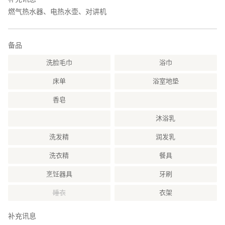
燃气热水器、电热水壶、对讲机
备品
洗脸毛巾
浴巾
床单
浴室地垫
香皂
沐浴乳
洗发精
润发乳
洗衣精
餐具
烹饪器具
牙刷
睡衣
衣架
补充讯息