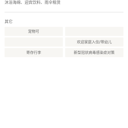
沐浴海绵、迎宾饮料、雨伞租赁
其它
宠物可
欢迎家庭入住/带幼儿
寄存行李
新型冠状病毒感染症对策