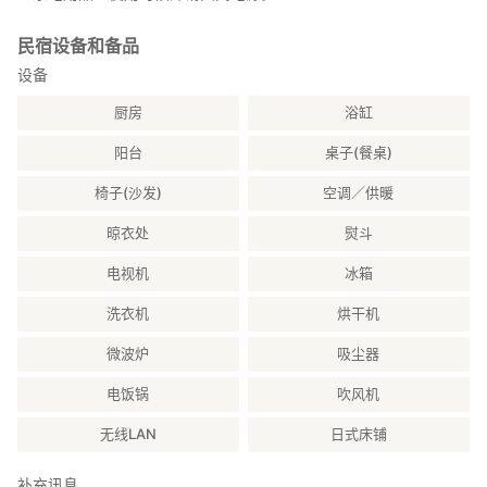
民宿设备和备品
设备
厨房
浴缸
阳台
桌子(餐桌)
椅子(沙发)
空调／供暖
晾衣处
熨斗
电视机
冰箱
洗衣机
烘干机
微波炉
吸尘器
电饭锅
吹风机
无线LAN
日式床铺
补充讯息