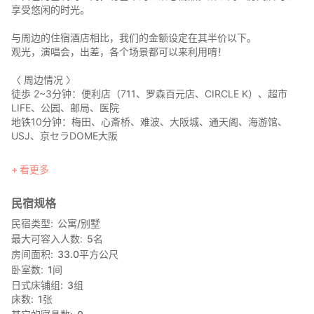
享受悠闲的时光。
与周边的住宿酒店相比，我们的金额设定在其半价以下。
观光，演唱会，出差，各个场景都可以来利用唷！
〈 周边情况 〉
徒歩 2~3分钟：便利店（711、罗森百元店、CIRCLE K）、超市
LIFE、公园、邮局、医院
地铁10分钟：梅田、心斎桥、难波、大阪城、通天阁、海游馆、
USJ、京セラDOME大阪
〈 交通 〉
看更多
・距离最近车站的大概路线
…阿波座站6号出口
民宿规格
・距离主要Terminal站的交通
民宿类型
公寓/别墅
…地铁、计程车
最大可容入人数
5
名
房间面积
33.0
平方公尺
卧室数
1
间
日式床铺组
3
组
床数
1
张