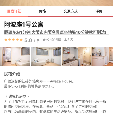
民宿详细
价格
交通方式
评价
阿波座1号公寓
距离车站1分钟!大阪市内著名景点坐地铁10分钟就可到达!
5.0
公寓/别墅
5名
1
条
民宿介绍
印象深刻的红砖外墙房屋ーーAwaza House。
最多5人可利用的独栋房屋之1F。
〈 讲究的房屋 〉
为了让旅客们尽可能的感受房间的宽敞，我们注重像在自己家一般
的悠闲空间装潢，在家具，备品上也尽心打造了讲究的空间！
以白色为基调的室内，有基本的生活必需品。所以到达房间后可以