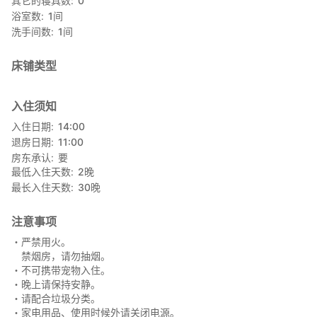
其它的寝具数
0
浴室数
1
间
洗手间数
1
间
床铺类型
入住须知
入住日期
14:00
退房日期
11:00
房东承认
要
最低入住天数
2
晚
最长入住天数
30
晚
注意事项
・严禁用火。
禁烟房，请勿抽烟。
・不可携带宠物入住。
・晚上请保持安静。
・请配合垃圾分类。
・家电用品、使用时候外请关闭电源。