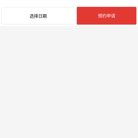
预约申请
选择日期
最近阅览的民宿
附近的地区
立売堀