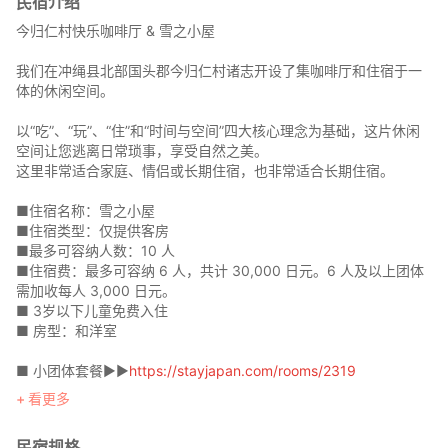
民宿介绍
今归仁村快乐咖啡厅 & 雪之小屋
我们在冲绳县北部国头郡今归仁村诸志开设了集咖啡厅和住宿于一
体的休闲空间。
以“吃”、“玩”、“住”和“时间与空间”四大核心理念为基础，这片休闲
空间让您逃离日常琐事，享受自然之美。
这里非常适合家庭、情侣或长期住宿，也非常适合长期住宿。
■住宿名称：雪之小屋
■住宿类型：仅提供客房
■最多可容纳人数：10 人
■住宿费：最多可容纳 6 人，共计 30,000 日元。6 人及以上团体
需加收每人 3,000 日元。
■ 3岁以下儿童免费入住
■ 房型：和洋室
■ 小团体套餐▶︎▶︎
https://stayjapan.com/rooms/2319
此套餐适用于工作日三人或以下团体，周末及旺季两人或以下团
看更多
体，价格优惠！！！
民宿规格