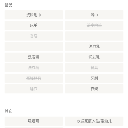
备品
洗脸毛巾
浴巾
床单
浴室地垫
香皂
沐浴乳
洗发精
润发乳
洗衣精
餐具
烹饪器具
牙刷
睡衣
衣架
其它
吸烟可
欢迎家庭入住/带幼儿