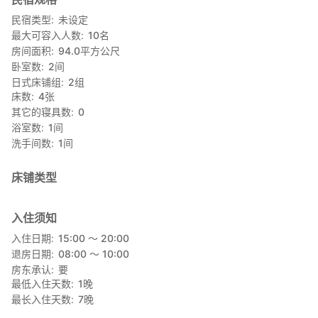
■ 快乐咖啡厅
・营业时间：上午9:30 - 下午7:00（最后点餐时间下午6:30）
民宿类型
未设定
最大可容入人数
10
名
・周五休息
房间面积
94.0
平方公尺
餐点采用当地时令特色菜烹制。
卧室数
2
间
享用早餐、午餐和晚餐！^^
日式床铺组
2
组
床数
4
张
■ 陶艺体验（2018年4月起）
其它的寝具数
0
此体验每周举办一次。请提前联系我们确认空位情况并进行预订。
浴室数
1
间
・体验：体验陶艺制作，包括使用陶轮、手工成型和揉捏粘土等制
洗手间数
1
间
作单个陶器的步骤。 ☆
·体验费：8,000日元/人（现场支付）
·人数限制：1-5人
床铺类型
·请穿着不怕脏的衣服。
·烧制陶罐需要几天时间，成品将稍后邮寄到您家，货到付款。
入住须知
■周边景点
入住日期
15:00 〜 20:00
·今归仁城遗址 2.2公里
退房日期
08:00 〜 10:00
·户口港 5.2公里
房东承认
要
·Warumi桥 5.3公里
最低入住天数
1
晚
·本部元气村 5.5公里
最长入住天数
7
晚
·海洋博公园 6.7公里
·冲绳水果乐园 6.7公里