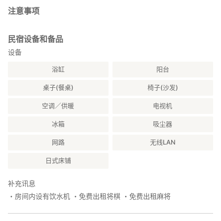
·冲绳美丽海水族馆 6.8公里
注意事项
·名护菠萝园 6.9公里
·翡翠海滩 6.9公里
·备濑福木林荫大道 7.2公里
民宿设备和备品
设备
浴缸
阳台
桌子(餐桌)
椅子(沙发)
空调／供暖
电视机
冰箱
吸尘器
网路
无线LAN
日式床铺
补充讯息
・房间内设有饮水机 ・免费出租将棋 ・免费出租麻将