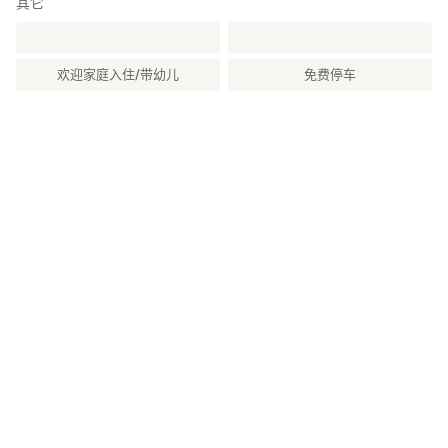
其它
无接驳车或出租车预约服务，请自行驾车前往。
■退房时间
欢迎家庭入住/带幼儿
免费停车
退房时间为 7:30〜10:00。
无法延迟退房。如需 7:30 前退房，请事前联系。
■烧烤设施说明
藏王山水苑内禁止烧烤、烟花等使用明火行为。木平台上亦禁止
BBQ。
如有烧烤需求，请使用藏王山水苑入口附近车程 1 分钟的 BBQ 设施
“Wild Zao Village”。预约确认后请以消息洽询，我们将提供详细信
息。
■交通方式
为了方便观光与用餐，建议驾车前往。
・从东北高速公路 白石 I.C 或 村田 I.C 驾车约 15 分钟
・从山形高速公路 宫城川崎 I.C 驾车约 15 分钟
・从新干线白石藏王站搭车或出租车约 30 分钟
□停车场
提供 1 辆普通车停车位。如超出，请使用稍远处的临时停车场。