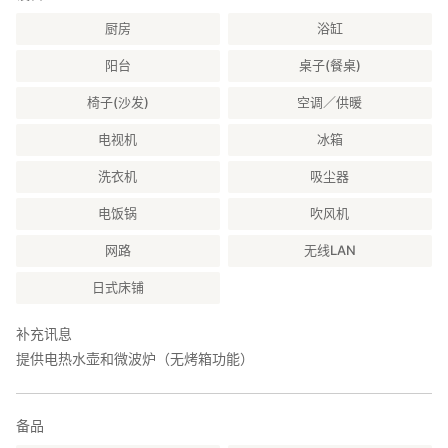
・使用后，请彻底清洗提供的餐具和炊具，并将其放回原位。
■关于住宿
厨房
浴缸
・您可以自由使用提供的固定装置和电器，但请小心使用。
Nina 藏王为整栋包租制别墅，最多可容纳 9 人，不含餐。
・对于室内或室外发生的伤害、事故或个人物品丢失或被盗，我们
阳台
桌子(餐桌)
概不负责。
基本房价适用于 4 人内入住，第 5 人起每增加 1 位将酌收额外费
・冬季期间，自驾客人必须安装冬季轮胎，例如无钉轮胎或防滑
用。
椅子(沙发)
空调／供暖
链。
・如果您的车辆在场地内遇到故障，请自行安排道路救援。
□儿童收费说明
电视机
冰箱
・任何违法行为将被立即报警。
无提供儿童票价。2 岁以上与成人同价，请包含于入住人数中预
约。2 岁以下免费，但不提供床垫及毛巾。如需床垫，请一并包含
洗衣机
吸尘器
【设施或设备损坏】
于预约人数中。
如果设施或设备损坏，我们将收取实际修复费用。如果场地需要关
电饭锅
吹风机
闭，我们将收取关闭期间造成的损失赔偿金。请在使用场地时注意
□备品说明
这一点。
网路
无线LAN
毛巾与牙刷会于抵达时放置于房内。毛巾依住宿晚数提供（例：1〜
2 晚提供 1 条，3〜4 晚提供 2 条，依此类推）。牙刷每人仅提供 1
日式床铺
支。
补充讯息
※请勿携带房内备用毛巾离开。
※若不足可租借浴巾（330 日元/条）或购买毛巾（220 日元/条），
提供电热水壶和微波炉（无烤箱功能）
于 9:00〜20:00 间至访客接待处办理。
以下物品可于入住时或 9:00〜20:00 间于访客接待处自行领取（不
备品
提供送达服务）：