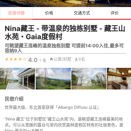
民宿详细
价格
交通方式
评价
Nina藏王 - 带温泉的独栋别墅 - 藏王山
水苑・Gaia度假村
可眺望藏王连峰的温泉独栋别墅 可提前14:00入住,最多可
容纳9人
4.0
公寓/别墅
9名
1
条
民宿介绍
世界最大级、东北首家获得「Albergo Diffuso 认证」
“Nina 藏王”位于别墅区“藏王山水苑”内，是眺望藏王连峰最美的地
点。可以从宽敞的露台与室内欣赏森林度假区特有的壮丽景色，是
Nina 藏王的一大魅力。