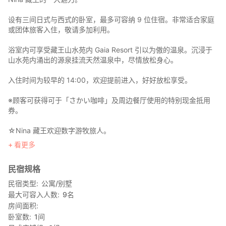
设有三间日式与西式的卧室，最多可容纳 9 位住宿。非常适合家庭
或团体旅客入住，敬请多加利用。
浴室内可享受藏王山水苑内 Gaia Resort 引以为傲的温泉。沉浸于
山水苑内涌出的源泉挂流天然温泉中，尽情放松身心。
入住时间为较早的 14:00，欢迎提前进入，好好放松享受。
※顾客可获得可于「さかい咖啡」及周边餐厅使用的特别现金抵用
券。
☆Nina 藏王欢迎数字游牧旅人。
整栋包栋别墅附设免费 Wi-Fi，提供舒适的远程工作环境。
看更多
【注意事项】
民宿规格
・请务必阅读并遵守「住宿规约与限制」。
・Nina 藏王位于藏王山水苑入口大门车程约 7 分钟处。不提供接送
民宿类型
公寓/别墅
服务，请自备车辆前往。
最大可容入人数
9
名
房间面积
【关于房屋】
卧室数
1
间
Nina 藏王为两层楼、附设天然温泉的包栋别墅，格局为 3LDK，共