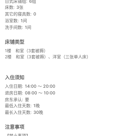
日式床铺组
6
组
3 间卧室。
床数
3
张
其它的寝具数
0
■一楼
浴室数
1
间
设有客厅与厨房、日式房间、浴室及厕所。
洗手间数
1
间
□客厅
采光良好，从两个方向引入自然光。备有大型餐桌与沙发，可在此
床铺类型
用餐或休憩。无独立餐厅桌（请使用客厅的桌子用餐）。
1楼 和室（3套被褥）
※设有空调
2楼 和室（3套被褥）、洋室（三张单人床）
※配有大型电视
□厨房
配有吧台的厨房，设有三口燃气炉系统厨具，并备有基本炊具与足
入住须知
够人数的餐具。可于住宿期间自行烹调。
入住日期
14:00 〜 20:00
※未提供食材与调味料，请自备。
退房日期
08:00 〜 10:00
房东承认
要
□卧室（和室：3 组床垫）
最低入住天数
1
晚
紧邻客厅的和室可作为卧室使用。
最长入住天数
30
晚
※设有空调
□浴室（天然温泉）
注意事项
浴室为源泉挂流天然温泉。
【禁止事项】