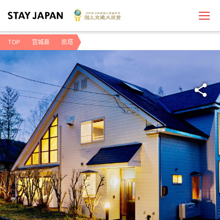
TOP
宫城县
凯塔