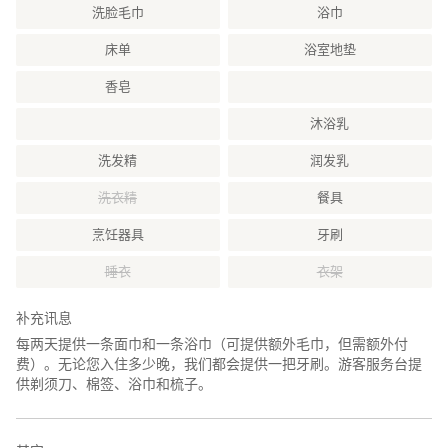
・刮胡刀、化妆棉棒、身体擦布、梳子
洗脸毛巾
浴巾
※浴室提供含洗发水、护发素、沐浴乳的瓶装备品。
床单
浴室地垫
【注意事项】
香皂
此建筑周边为住宅较为密集的区域，亦有许多常住居民。夜间请勿
沐浴乳
在户外高声谈话。如接获邻居投诉，可能会要求即时退房。晚上
20:00 至早上 7:00 禁止于露台交谈。
洗发精
润发乳
■入住时间
洗衣精
餐具
原则上请于 14:00〜20:00 间办理入住。
20:00 之后亦可入住，但某些时间可能无法受理，敬请留意。
烹饪器具
牙刷
□入住地点
睡衣
衣架
依抵达时间不同，入住地点亦不同。预约确认后会通知详细信息。
补充讯息
14:00~20:00：「Sakai Coffee」
每两天提供一条面巾和一条浴巾（可提供额外毛巾，但需额外付
20:00~：藏王山水苑管理事务所
费）。无论您入住多少晚，我们都会提供一把牙刷。游客服务台提
供剃须刀、棉签、浴巾和梳子。
设于别墅管理区“藏王山水苑”内。苑入口设有大门，需使用入住时提
供的遥控钥匙开启进入。无法从苑外直接前往 Nina 藏王。
Nina 藏王距离藏王山水苑入口车程约 7 分钟。