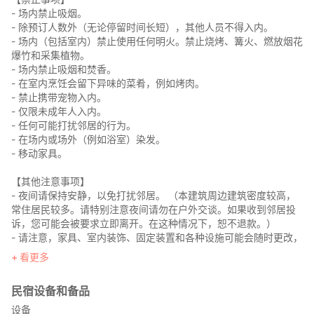
- 场内禁止吸烟。
□露台
- 除预订人数外（无论停留时间长短），其他人员不得入内。
围绕客厅与和室设有宽敞露台。可从露台眺望藏王连峰的壮观景
- 场内（包括室内）禁止使用任何明火。禁止烧烤、篝火、燃放烟花
色。
爆竹和采集植物。
※严禁在露台上烤肉、生火或施放烟花。
- 场内禁止吸烟和焚香。
- 在室内烹饪会留下异味的菜肴，例如烤肉。
□厕所
- 禁止携带宠物入内。
设有温水洗净便座的厕所。
- 仅限未成年人入内。
- 任何可能打扰邻居的行为。
■二楼
- 在场内或场外（例如浴室）染发。
□卧室（和室：3 组床垫）※设有空调
- 移动家具。
□卧室（洋室：3 张单人床）※设有空调
【其他注意事项】
【住宿须知】
- 夜间请保持安静，以免打扰邻居。 （本建筑周边建筑密度较高，
・禁止携带电热板等器具。请于厨房进行烹调，并注意不要留下油
常住居民较多。请特别注意夜间请勿在户外交谈。如果收到邻居投
烟或异味。
诉，您可能会被要求立即离开。在这种情况下，恕不退款。）
- 请注意，家具、室内装饰、固定装置和各种设施可能会随时更改，
・使用过的餐具与炊具请洗净并放回原处。如有破损，请务必通知
恕不另行通知。
藏王山水苑管理事务所或访客接待处。
看更多
・使用后，请将消耗品更换为您自己的物品。
・住宿期间，您通常需要负责清洁和其他卫生管理。我们会提供清
□Wi-Fi
民宿设备和备品
洁用品。
可免费使用。
・由于房屋位于自然环境中，因此可能会有昆虫和其他害虫入侵。
设备