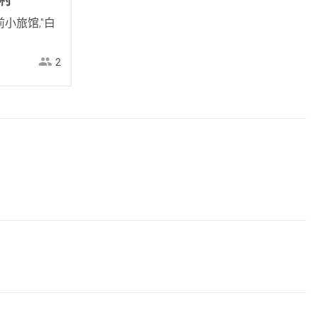
假村
前小旅馆,"白
2