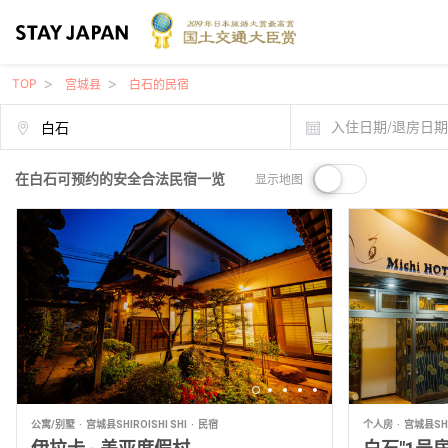
TOP
宫城县
白石的民宿
入住日期/退房日
在白石可预约的安全合法民宿一览
显示地图
公寓/别墅
宫城县SHIROISHI SHI
民宿
个人房
宫城县SHIR