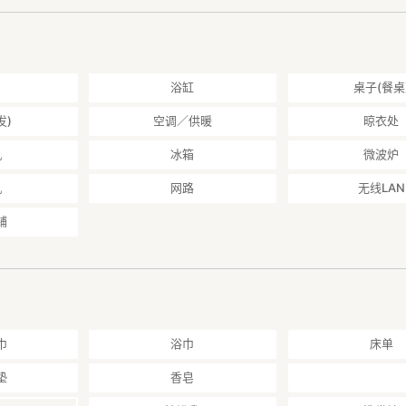
浴缸
桌子(餐桌
发)
空调／供暖
晾衣处
机
冰箱
微波炉
机
网路
无线LAN
铺
巾
浴巾
床单
垫
香皂