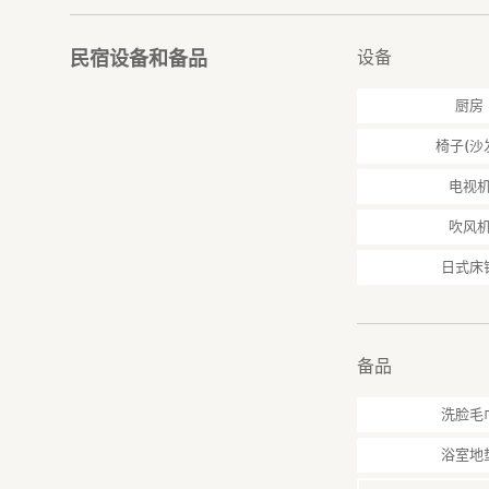
设备
民宿设备和备品
厨房
椅子(沙
电视
吹风
日式床
备品
洗脸毛
浴室地