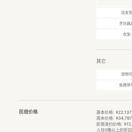
润发
烹饪器
衣架
其它
宠物
免费停
民宿价格
基本价格
¥
22
,
137
周末价格
¥
34
,
78
民宿清扫价格
¥
12
入住6晚以上的折