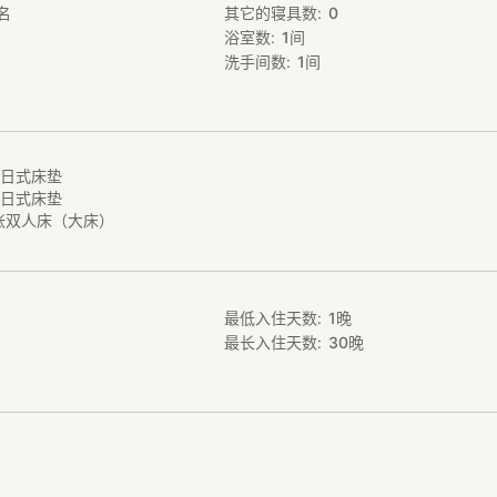
名
其它的寝具数
0
。
浴室数
1
间
常适合连续入住。
自己烹饪餐点。
洗手间数
1
间
套日式床垫
套日式床垫
张双人床（大床）
最低入住天数
1
晚
最长入住天数
30
晚