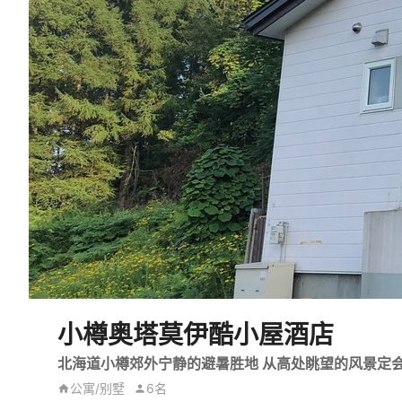
小樽奥塔莫伊酷小屋酒店
北海道小樽郊外宁静的避暑胜地 从高处眺望的风景定会
公寓/别墅
6名