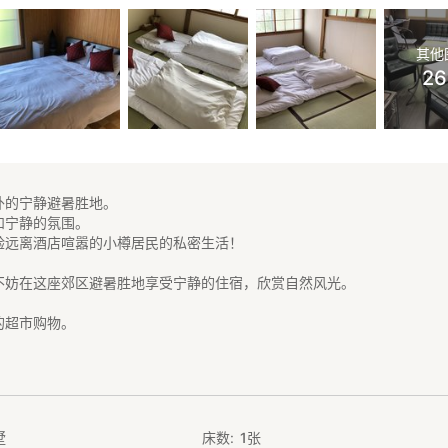
其他
2
外的宁静避暑胜地。
和宁静的氛围。
验远离酒店喧嚣的小樽居民的私密生活！
不妨在这座郊区避暑胜地享受宁静的住宿，欣赏自然风光。
的超市购物。
的山丘上，景色优美，定能让您心旷神怡！
屋
，非常适合家庭、朋友、团体和组织入住。
墅
床数
1
张
屋设有三间卧室。