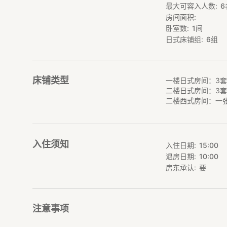
最大可容入人数
6
浴室和卫生间分开
房间面积
配套设施齐全，非
宽敞的厨房可供您
卧室数
1
间
日式床铺组
6
组
床铺类型
一楼日式房间：3
二楼日式房间：3
二楼西式房间：一
入住须知
入住日期
15:00
退房日期
10:00
房东承认
要
注意事项