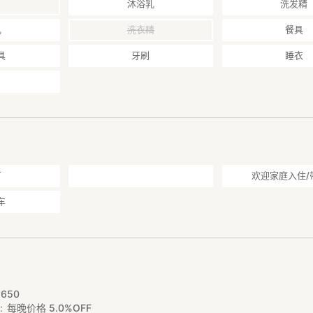
沐浴乳
洗发精
乳
洗衣精
餐具
具
牙刷
睡衣
可
欢迎家庭入住/
车
7
,
650
扣
每晚价格 5.0%OFF