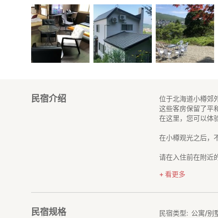
民宿介绍
位于北海道小樽郊
这些客房保留了平
在这里，您可以体
在小樽观光之后，
请在入住前在附近
民宿位于小樽郊外
看更多
可整栋出租的度假
整栋楼均由您预订
民宿规格
民宿类型
公寓/别
这栋两层楼的度假