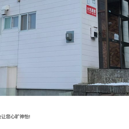
让您心旷神怡!