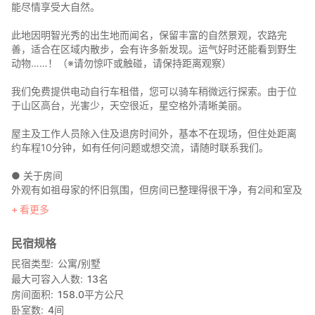
能尽情享受大自然。
此地因明智光秀的出生地而闻名，保留丰富的自然景观，农路完
善，适合在区域内散步，会有许多新发现。运气好时还能看到野生
动物……！（※请勿惊吓或触碰，请保持距离观察）
我们免费提供电动自行车租借，您可以骑车稍微远行探索。由于位
于山区高台，光害少，天空很近，星空格外清晰美丽。
屋主及工作人员除入住及退房时间外，基本不在现场，但住处距离
约车程10分钟，如有任何问题或想交流，请随时联系我们。
● 关于房间
外观有如祖母家的怀旧氛围，但房间已整理得很干净，有2间和室及
2间洋室，请依喜好选择。
看更多
卫浴设备已重新装修，让您安心住宿。
民宿规格
客厅设有囲炉裏，可生火取暖，从秋季至春初，能温暖身体。
民宿类型
公寓/别墅
最大可容入人数
13
名
【通知】
房间面积
158.0
平方公尺
「しらたか」内设有露营场，住宿期间可能会有露营客，敬请谅
卧室数
4
间