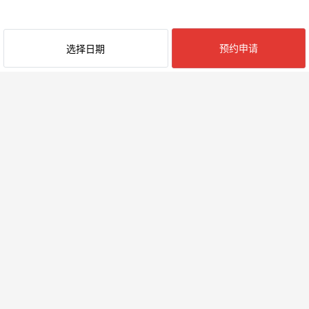
预约申请
选择日期
最近阅览的民宿
附近的地区