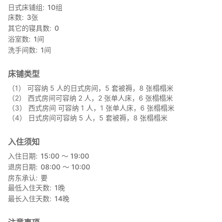
解。
日式床铺组
10
组
床数
3
张
● 住宿费用（整栋出租・每日限一组）
其它的寝具数
0
住宿费用不含餐食，为整栋包栋纯住宿费。费用依入住人数调整，
浴室数
1
间
人数越多越划算。
洗手间数
1
间
○ 餐食
不提供餐食，请自备食材及料理用具。设施内厨房备有调理工具，
床铺类型
供住宿期间使用。
（1） 可容纳 5 人的日式房间，5 套被褥，8 张榻榻米
（2） 西式房间可容纳 2 人，2 张单人床，6 张榻榻米
○ 房间
（3） 西式房间 可容纳 1 人，1 张单人床，6 张榻榻米
■ 房型配置
（4） 日式房间可容纳 5 人，5 套被褥，8 张榻榻米
① 和室 定员4名 8帖
② 洋室 定员4名 6帖
③ 洋室 定员1名 6帖
入住须知
④ 和室 定员4名 8帖
入住日期
15:00 〜 19:00
退房日期
08:00 〜 10:00
■ 入住／退房时间
房东承认
要
入住：15:00～19:00
最低入住天数
1
晚
退房：08:00～10:00
最长入住天数
14
晚
「しらたか」无常驻工作人员，会于您抵达时前来办理入住，请务
必提前告知预计抵达时间。