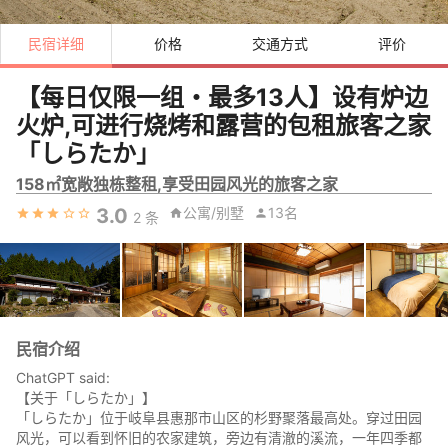
民宿详细
价格
交通方式
评价
【每日仅限一组・最多13人】设有炉边
火炉,可进行烧烤和露营的包租旅客之家
「しらたか」
158㎡宽敞独栋整租,享受田园风光的旅客之家
3.0
公寓/别墅
13名
2
条
民宿介绍
ChatGPT said:
【关于「しらたか」】
「しらたか」位于岐阜县惠那市山区的杉野聚落最高处。穿过田园
风光，可以看到怀旧的农家建筑，旁边有清澈的溪流，一年四季都