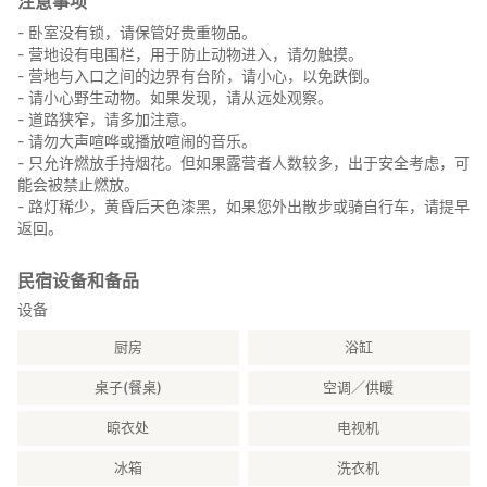
注意事项
※深夜不受理入住。
- 卧室没有锁，请保管好贵重物品。
※早晨可办理退房，入住时会确认退房时间。
- 营地设有电围栏，用于防止动物进入，请勿触摸。
- 营地与入口之间的边界有台阶，请小心，以免跌倒。
■ 卫浴设备
- 请小心野生动物。如果发现，请从远处观察。
浴室、厕所（附洗净功能座便器）、洗手台一应俱全。
- 道路狭窄，请多加注意。
- 请勿大声喧哗或播放喧闹的音乐。
■ 洗澡时间
- 只允许燃放手持烟花。但如果露营者人数较多，出于安全考虑，可
16:00～23:00
能会被禁止燃放。
- 路灯稀少，黄昏后天色漆黑，如果您外出散步或骑自行车，请提早
○ 防疫措施
返回。
・持续开窗及使用换气扇，加强通风。
・严格执行戴口罩、手部消毒及漱口等健康管理。
・请住宿者配合戴口罩、入馆时手部消毒及漱口。
民宿设备和备品
可能会请您配合测量体温，敬请理解。
设备
○ 体验活动
厨房
浴缸
体验活动需于预约确定后，通过消息报名，请于住宿日前7天内申
请，费用入住时以现金支付。
桌子(餐桌)
空调／供暖
■ 五平饼烤制体验
晾衣处
电视机
可准备五平饼，用囲炉裏火慢慢烤制，甜味与香气充分释放，味道
冰箱
洗衣机
美妙绝伦，欢迎品尝！