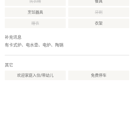
洗衣精
餐具
・提供寒天料理的「かんてんかん」（车约15分钟）
・美味猪排盖饭「野内」（车约15分钟）
烹饪器具
牙刷
・需预约的「囲炉裏庵」（车约3分钟）
・开车前往瑞浪的「とみわ屋」（车约40分钟）
睡衣
衣架
■ 旅游景点
补充讯息
・日本大正村
有卡式炉、电水壶、电炉、陶锅
・惠那峡
・道の駅 おばあちゃん
・明智の下が淵（秋季红叶推荐）
其它
・小原四季樱
・曾木逆向红叶 等等
欢迎家庭入住/带幼儿
免费停车
详情请见
https://keinanspot.jp/area/akechi
※将跳转至“惠南文化遗产・旅游信息”页面
○ 交通方式
由于位于山区，请自驾或租车前来。
※设有8个停车位
明知铁道「野志站」车程约10～15分钟