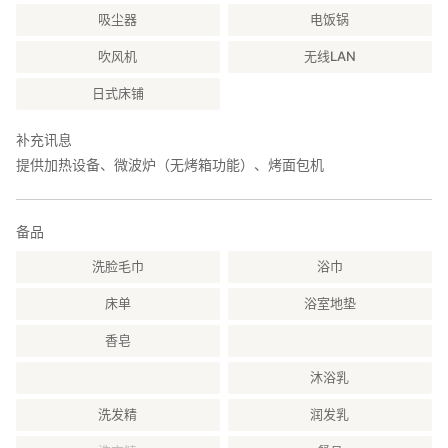
[费用] 1支330日元（含税）
吸尘器
电饭锅
请告知所需数量。
吹风机
无线LAN
■ 烧烤
日式床铺
提供烧烤器材出租，请提前消息申请。食材与调味料请自备。
租借费用每人550日元（含税）
补充讯息
※木炭、烤网等使用量现场付费。
提供加热设备、微波炉（无烤箱功能）、烤面包机
※请妥善管理火源及清理。
■ 露营
STAY JAPAN 不接受单独预约露营场。住宿「しらたか」的客人使
备品
用露营场时，会收取以下费用：
・1区画（6㎡）：5,000日元起（共3区画）
洗脸毛巾
浴巾
・露营用品：500日元起／人（帐篷、灯、桌椅、蚊香、煎锅、杯
床单
浴室地垫
子等）
※卫生考虑，请自备睡袋，如无法携带请事先联系并预付运费。
香皂
○ 附近设施・餐饮店
沐浴乳
・便利店：約3公里
・超市：約3公里
洗发精
润发乳
■ 餐饮店