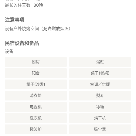
最长入住天数
30
晚
注意事项
设有户外烧烤空间（允许燃放烟火）
民宿设备和备品
设备
厨房
浴缸
阳台
桌子(餐桌)
椅子(沙发)
空调／供暖
晾衣处
熨斗
电视机
冰箱
洗衣机
烘干机
微波炉
吸尘器