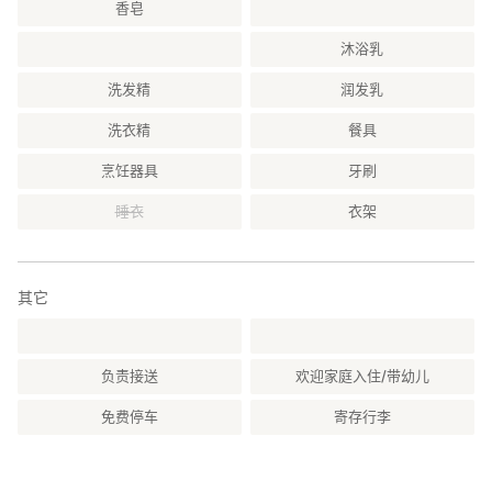
香皂
沐浴乳
洗发精
润发乳
洗衣精
餐具
烹饪器具
牙刷
睡衣
衣架
其它
负责接送
欢迎家庭入住/带幼儿
免费停车
寄存行李