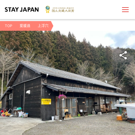
TOP
爱媛县
上浮穴