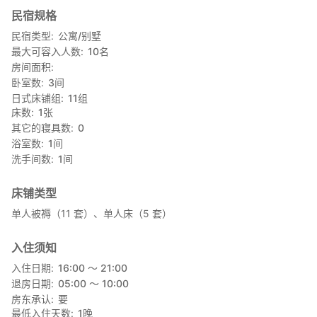
民宿规格
民宿类型
公寓/别墅
最大可容入人数
10
名
房间面积
卧室数
3
间
日式床铺组
11
组
床数
1
张
其它的寝具数
0
浴室数
1
间
洗手间数
1
间
床铺类型
单人被褥（11 套）、单人床（5 套）
入住须知
入住日期
16:00 〜 21:00
退房日期
05:00 〜 10:00
房东承认
要
最低入住天数
1
晚