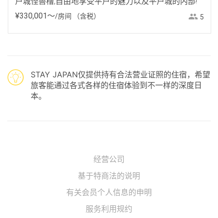
户城怪兽橹,自由地享受平户的魅力以及平户城的内部!
¥
330
,
001
〜
/房间
（含税）
5
STAY JAPAN仅提供持有合法营业证照的住宿，希望
旅客能通过各式各样的住宿体验到不一样的深度日
本。
经营公司
基于特商法的说明
有关会员个人信息的申明
服务利用规约