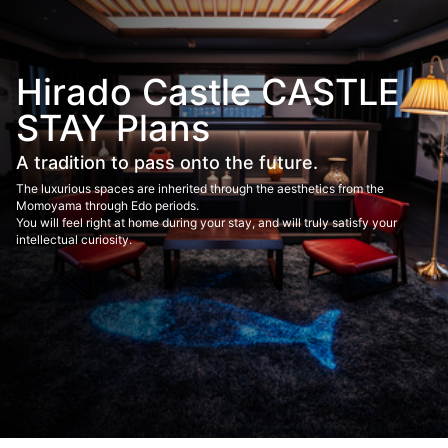
Hirado Castle CASTLE
STAY Plans
A tradition to pass onto the future.
The luxurious spaces are inherited through the aesthetics from the
Momoyama through Edo periods.
You will feel right at home during your stay, and will truly satisfy your
intellectual curiosity.