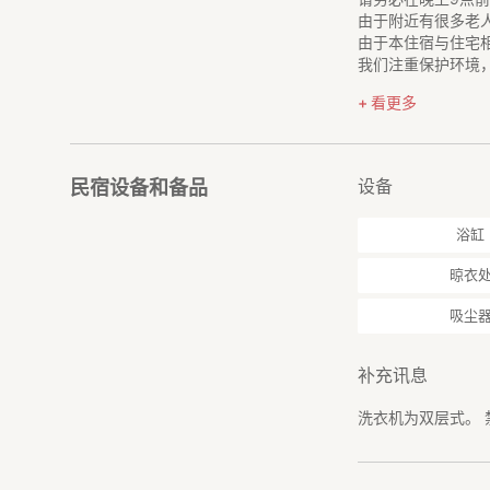
由于附近有很多老
由于本住宿与住宅
我们注重保护环境
请勿使用表面活性
看更多
一楼的客厅也是公
如果您在过去一个
设备
民宿设备和备品
浴缸
晾衣
吸尘
补充讯息
洗衣机为双层式。 