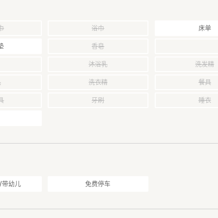
巾
浴巾
床单
垫
香皂
沐浴乳
洗发精
乳
洗衣精
餐具
具
牙刷
睡衣
/带幼儿
免费停车