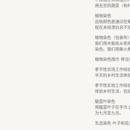
用无农药蔬菜（有
植物染色
这些颜色是通过在
程在未经漂白且不
植物染色（包装布
我们用木板给从老
染色。我们用柴火
植物染色围巾
将当
季节性农场工作经
半天的乡村生活体
季节性实地工作经
体验乡村生活，包
靛蓝叶染色
用靛蓝叶子在手巾
为七月至九月。
生态染色
叶子和花