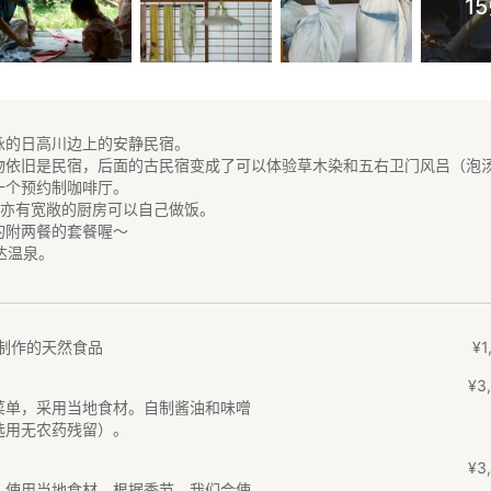
1
泳的日高川边上的安静民宿。
物依旧是民宿，后面的古民宿变成了可以体验草木染和五右卫门风吕（泡
一个预约制咖啡厅。
。亦有宽敞的厨房可以自己做饭。
的附两餐的套餐喔～
达温泉。
制作的天然食品
¥
1
¥
3
,
菜单，采用当地食材。自制酱油和味噌
选用无农药残留）。
¥
3
,
，使用当地食材。根据季节，我们会使