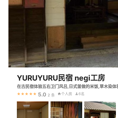
YURUYURU民宿 negi工房
在古民宿体验五右卫门风吕,日式釜做的米饭,草木染体
5.0
个人房
6名
2
条