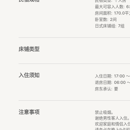
民宿类型
个人房
最大可容入人数
6
房间面积
170.0
平
卧室数
2
间
日式床铺组
7
组
床铺类型
入住须知
入住日期
17:00 〜
退房日期
06:00 〜
房东承认
要
注意事项
禁止吸烟。
谢绝男性客人入住
欢迎家庭和情侣入
请务必在晚上9点