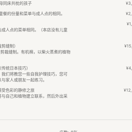
母同床共枕的孩子
¥
3
,
童餐的份量和菜单与成人点的相同。
¥
2
,
¥
1
,
与成人点的菜单相同。（本店没有儿童
裁剪缝制）
¥
15
urs原创剪裁缝制。有机棉，以柴火蒸煮的植物
（传统日本技巧）
¥
4
。我们将教您一些自我护理技巧，您可
以与家人或朋友一起练习。
感受色彩的静修之旅
¥
12
,
将与自己和植物建立联系，然后外出采
。