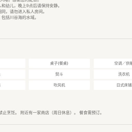
人和幼儿，晚上9点后请保持安静。
相同，请勿进入私人房间。
，包括川谷海的水域。
剂、气味浓烈的衣物柔顺剂、洗发水等。
共空间，使用后请自行清理。
月内接种过新冠疫苗，请勿入住。
桌子(餐桌)
空调／供
处
熨斗
洗衣机
器
吹风机
日式床铺
禁止烹饪。 附近有一家商店（周日休息）。 餐食需预订。