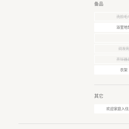
备品
洗脸毛
浴室地
润发
烹饪器
衣架
其它
欢迎家庭入住