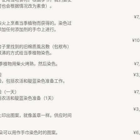
时也会根据情况改为素食）。
¥
7
,
柴火上烹煮当季植物而获得的。染色过
添加任何添加剂的手巾上进行。
）
¥
10
房子里找到的旧棉质風呂敷（包袱布）
煮沸的方式给当季植物染色。
季植物用柴火烤熟，然后染色。
¥
7
,
验
¥
3
,
验，包括农活和靛蓝染色准备工作。
验（一天）
¥
7
,
括农活和靛蓝染色准备（1天）
¥
3
,
上印出图案，就像盖章一样。供应时间
朵可以用作手巾染色时的图案。
¥
6
,