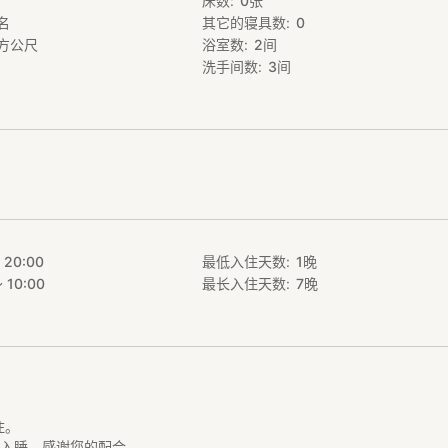
床数
0
张
名
其它的寝具数
0
方公尺
浴室数
2
间
洗手间数
3
间
 20:00
最低入住天数
1
晚
 10:00
最长入住天数
7
晚
。
住。
前入睡。感谢您的配合。