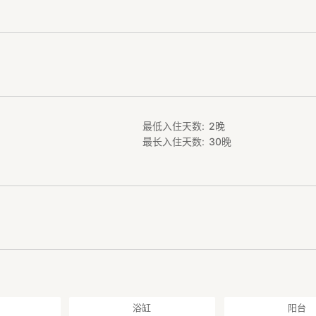
店街，步行9分钟。南北走向，全长1300米，这条商业街是进入香取神社
多具有本地特色的商店。也有酒吧或者韩国料理店，进去神社之前不妨走
步行10分钟。是位于JR龟户车站东口步行2分钟，于2022年4月开放的崭
130间店铺，涵盖了超市，药妆店，餐厅，名牌服装店等各种店铺。是购
点
步行2分钟。总面积10万3千平方米，公园四季各有美景，是观赏樱花的著
餐的好去处。
最低入住天数
2
晚
分钟。位于中央公园的东侧，每到樱花和紫阳花盛开的季节，就会有很多
最长入住天数
30
晚
验东京的春季，请来旧中川，站在这里的互助桥上，可以清楚的拍摄到东
绿道，景色相当美丽，傍晚的夕阳也很美，房东极力推荐。
3分钟。距今有1300多年历史，供奉的是体育振兴之神香取大神。祈求
都会来这里，但这里不止是祈求体育运动胜利，也可以祈求其他方面胜利
内有一块1300多年前的“胜石”，是能量聚集之处，触摸它可以带来好运
他承载着千年的历史和体育振兴疾病康复的美好夙愿。如果来这里，你可
行17分钟。龟户天神社就在香取神社的附近，是关东地区最有名的三大天
都是模仿九州太宰府天满宫建造的，神社里种植了约300棵梅花，在每年
得一见的美景。这里也是有名的赏藤胜地，有“东京第一赏藤胜地”之美称
称，被誉为“龟户五尺藤”。如果说香取神社是“武”，那么龟户天神社就是“
学问之神，想祈祷祝愿考试顺利的人可以来这里。想要“文武双全”，就一
浴缸
阳台