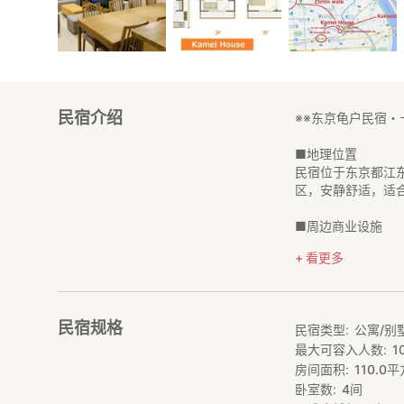
民宿介绍
※※东京龟户民宿・
■地理位置
民宿位于东京都江
区，安静舒适，适
■周边商业设施
・带有车库，小书房
看更多
・24小时便利店（
・龟户中央大道商
“步行者天国”（专
店，百元店，药妆
民宿规格
民宿类型
公寓/别
・龟户5丁目中央
最大可容入人数
1
菜批发市场，价格
房间面积
110.0
平
屋，各种杂货店，
・Atre购物中心
卧室数
4
间