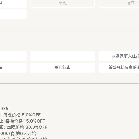
可提供固定光网WIFI，2楼的书房还有配有网线。玄关门口和停车位都有
具
牙刷
睡衣
欢迎家庭入住/
车
寄存行李
新型冠状病毒感
5
5
,
975
扣
每晚价格 5.0%OFF
扣
每晚价格 15.0%OFF
扣
每晚价格 30.0%OFF
,
060/晚 第6人开始