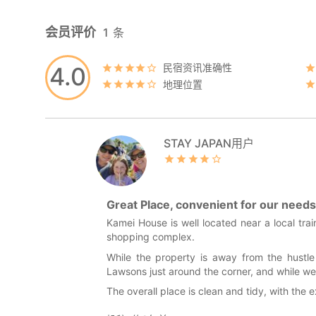
会员评价
1
条
民宿资讯准确性
4.0
地理位置
STAY JAPAN用户
Great Place, convenient for our needs
Kamei House is well located near a local trai
shopping complex.
While the property is away from the hustle 
Lawsons just around the corner, and while we 
The overall place is clean and tidy, with the