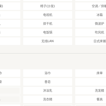
行1分钟。亀戸水神社据传始于当地开发时为防止水患而兴建堤坝，并在其
桌)
椅子(沙发)
空调／供
发生。
处
电视机
冰箱
机
烘干机
微波炉
从东武龟户线的龟户水神车站上车，乘坐1站到达JR总武线的龟户车站之
分钟, 秋叶原10分钟, 两国5分钟，有乐町(银座)22分钟，滨松町(东京塔
器
电饭锅
吹风机
6分钟，天空树（晴空塔）12分钟，新宿28分钟, 池袋32分钟，涉谷35分钟,
无线LAN
日式床铺
分钟，羽田机场58分钟, 成田机场1小时27分钟，横滨55分钟, 镰仓84分
达天空树（晴空塔），迪斯尼乐园。
4室1厅，总面积110平方米，坐北朝南，建筑物东西两侧没有其他民宅
通风采光极佳。
米宽，1楼有可以停泊1辆8人座的阿尔法等大型车辆的车位。
巾
浴巾
床单
个单人床），1个卫生间，1个洗面台和浴室。
个单人沙发床），厨房，书房，1个卫生间。
垫
香皂
个卧室都配备1个双人床）。1个洗面台。
）
沐浴乳
洗发精
乳
洗衣精
餐具