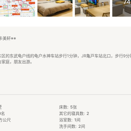
7
卡美轩※※
东区的东武龟户线的龟户水神车站步行1分钟，JR亀戸车站北口，步行9分
合家庭，朋友出游。
和大厨房的3层别墅，共103平。
罗森便利店），步行1分钟。
业街，步行7分钟。该商业街南北走向，全长660米，周日也被指定为和
用的步行街），为江东区最大的商业街，有200多家店铺，涵盖饮食店，
店，干洗店，理发店，二手店等等。
墅
床数
5
张
大道商业街，步行7分钟。东西走向，全长660米，这里有面向市民的最便
0
名
其它的寝具数
2
优惠，除了龟户本地市民，也有来自其他市区的市民前来购物。还有面包
方公尺
浴室数
1
间
还有中华料理店，以及面向中国同胞的中国物产店。
，步行9分钟。位于JR龟户车站站内。龟户车站附近也有很多饮食店和其他
洗手间数
2
间