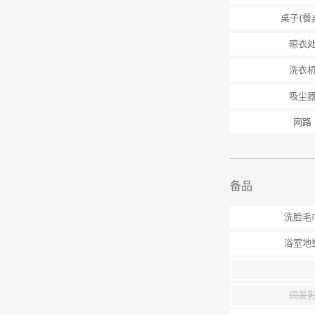
・龟户水神社，步
桌子(餐
神，祈愿水患不再
晾衣
■交通出行
洗衣
从民宿步行1分钟，
总武线，到达东京17
吸尘
野16分钟, 浅草1
网路
钟, 迪斯尼乐园48
也可以乘坐巴士到
■房间结构
民宿为独幢3层楼，
备品
室都有2扇窗户，
楼前的公道道路为6
洗脸毛
1楼为1个卧室（2
2楼为客厅（配备2
浴室地
3楼为3个卧室（每
（户型请参考图片
润发
■生活设施