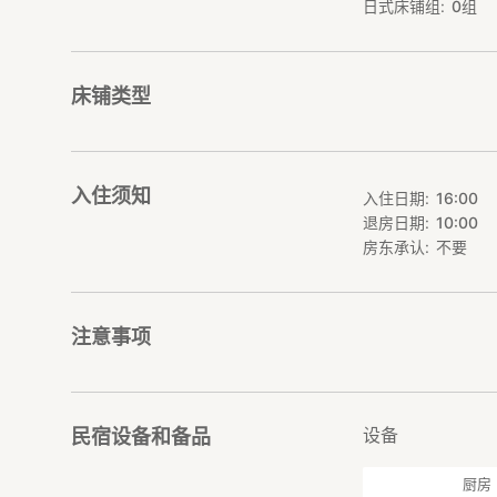
・龟户香取胜运商
日式床铺组
0
组
路。街道两侧有很
感受一下吧。
・龟户CLOCK，
业大楼，大楼内有
床铺类型
■周边主要旅游景
・东京中央公园，
一，也是散步和野
入住须知
入住日期
16:00
・旧中川，步行3
退房日期
10:00
花，想要早一步体
空塔）。河畔沿岸
房东承认
不要
・香取神社，步行1
利，比赛成功夺冠
病，战胜困难。神社
注意事项
神社比较小，但是
户天神社看看。
・龟户天神社，步
神社里的许多部分
三月份里是一片难
设备
民宿设备和备品
长度达到一米多而著
里供奉的是日本的
厨房
都走一走。