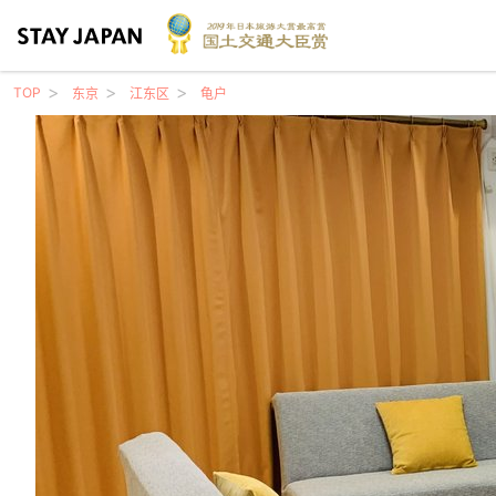
TOP
东京
江东区
龟户