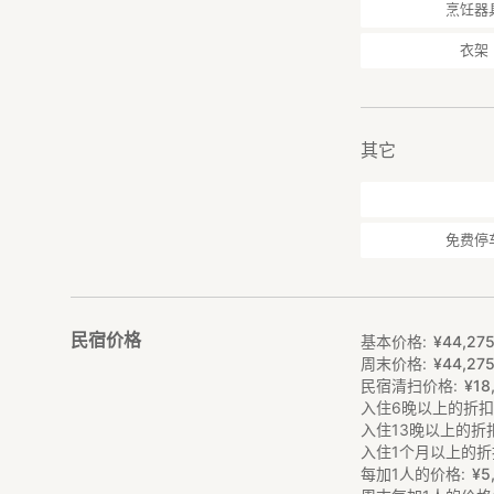
家用电器一应俱全，
烹饪器
监视器（2台）。
衣架
其它
免费停
民宿价格
基本价格
¥
44
,
27
周末价格
¥
44
,
27
民宿清扫价格
¥
18
入住6晚以上的折
入住13晚以上的折
入住1个月以上的折
每加1人的价格
¥
5