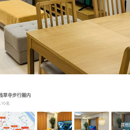
・浅草寺步行圈内
10名
其他