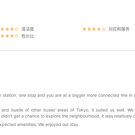
清洁度
对应和服务
性价比
n station. one stop and you are at a bigger more connected line in 
and bustle of other busier areas of Tokyo, it suited us well. We 
didn't get a chance to explore the neighbourhood, it was relatively q
 expected amenities. We enjoyed our stay.