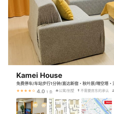
Kamei House
免费停车/车站步行1分钟/直达新宿・秋叶原/晴空塔
4.0
公寓/别墅
不需要房东的承认
1
条