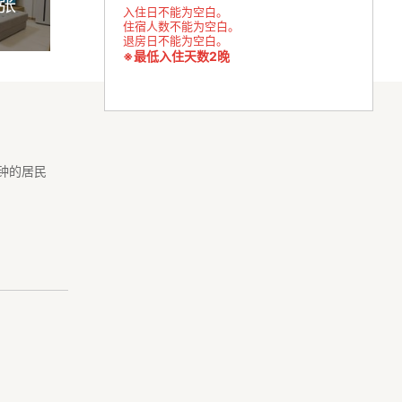
4张
入住日不能为空白。
住宿人数不能为空白。
退房日不能为空白。
※最低入住天数2晚
钟的居民
秋叶原一样的
超市，便利
宜的水果蔬
店，日式居酒
的商业设施。