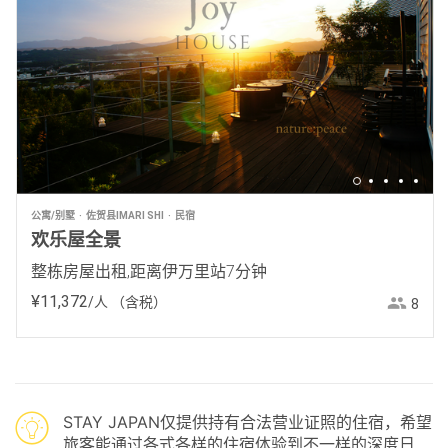
公寓/别墅
佐贺县IMARI SHI
民宿
欢乐屋全景
整栋房屋出租,距离伊万里站7分钟
¥
11
,
372
/人
（含税）
8
STAY JAPAN仅提供持有合法营业证照的住宿，希望
旅客能通过各式各样的住宿体验到不一样的深度日