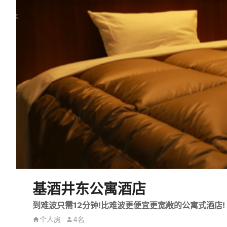
基酒井东公寓酒店
到难波只需12分钟!比难波更便宜更宽敞的公寓式酒店!
个人房
4名