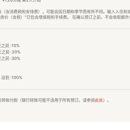
格（含消费税和安排费），可能会因日期和季节而有所不同。输入入住和
"房价（含税）"已包含增值税和手续费。 在确认预订之前，不会收取额外
之前 :
10%
之前 :
20%
之前 :
30%
没到 :
100%
行转账付款（银行转账可能不适用于所有预订。请参阅
此处
）。