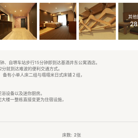
其他
2
分钟、自堺车站步行15分钟即到达基酒井东公寓酒店。
12分就到达难波的便利交通方式。
㎡、备有小单人床二组与塌塌米日式床铺２组，
卫浴设备以及迷你厨房。
宅大楼一整栋直接变更为住宿设施，
品。
宿设施的专业设计师操刀设计，
空间。
会有工作人员驻守，
床数
2
张
留给予协助。