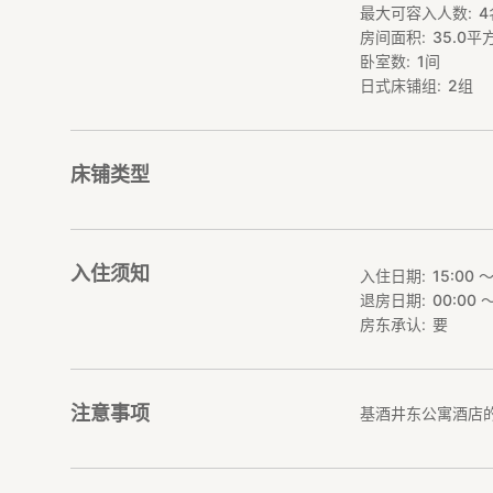
最大可容入人数
4
房间面积
35.0
平
卧室数
1
间
日式床铺组
2
组
床铺类型
入住须知
入住日期
15:00 〜
退房日期
00:00 〜
房东承认
要
注意事项
基酒井东公寓酒店