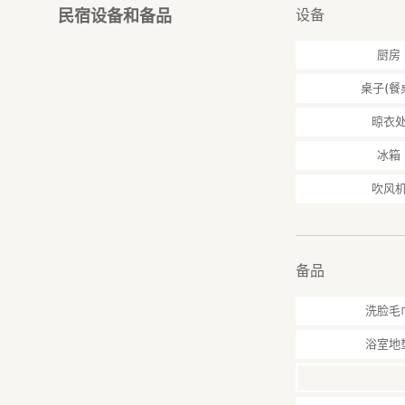
设备
民宿设备和备品
厨房
桌子(餐
晾衣
冰箱
吹风
备品
洗脸毛
浴室地