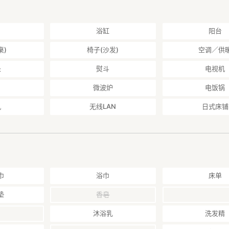
浴缸
阳台
桌)
椅子(沙发)
空调／供
处
熨斗
电视机
微波炉
电饭锅
机
无线LAN
日式床铺
巾
浴巾
床单
垫
香皂
沐浴乳
洗发精