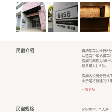
民宿介绍
自堺东车站步行5
从这两个车站搭车
房间的面积为35
最多可入住5位。
房间内设有分离式
由于是将新建的住
房间备品皆是全新
看更多
内部装设由擅长住
展现出日西合璧的
此外，1楼服务台
民宿规格
民宿类型
个人房
诚心地为各位的居