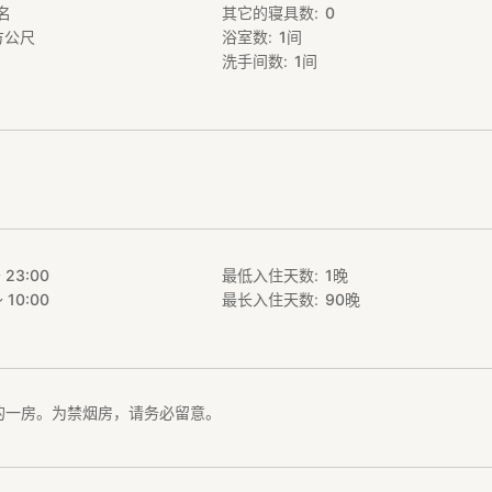
名
其它的寝具数
0
方公尺
浴室数
1
间
洗手间数
1
间
 23:00
最低入住天数
1
晚
 10:00
最长入住天数
90
晚
的一房。为禁烟房，请务必留意。