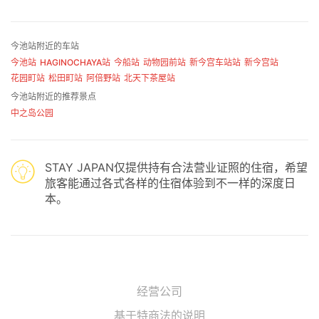
今池站附近的车站
今池站
HAGINOCHAYA站
今船站
动物园前站
新今宫车站站
新今宫站
花园町站
松田町站
阿倍野站
北天下茶屋站
今池站附近的推荐景点
中之岛公园
STAY JAPAN仅提供持有合法营业证照的住宿，希望
旅客能通过各式各样的住宿体验到不一样的深度日
本。
经营公司
基于特商法的说明