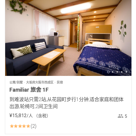
公寓/别墅
大坂府大阪市西成区
民宿
Familiar 旅舍 1F
到难波站只需2站,从花园町步行1分钟,适合家庭和团体
出游,轮椅可,2间卫生间
¥
15
,
812
/人
（含税）
5
2