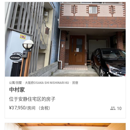
公寓/别墅
大坂府OSAKA SHI NISHINARI KU
民宿
中村家
位于安静住宅区的房子
¥
37
,
950
/房间
（含税）
10