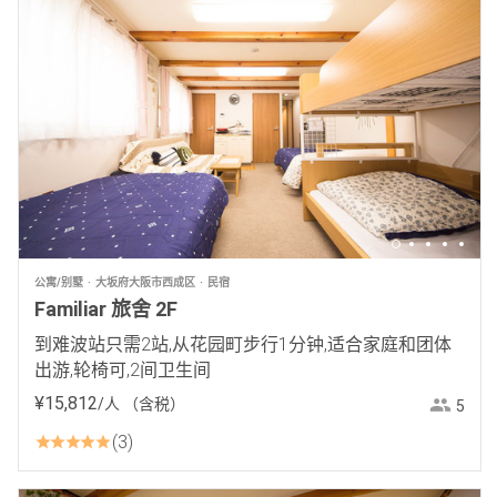
公寓/别墅
大坂府大阪市西成区
民宿
Familiar 旅舍 2F
到难波站只需2站,从花园町步行1分钟,适合家庭和团体
出游,轮椅可,2间卫生间
¥
15
,
812
/人
（含税）
5
3