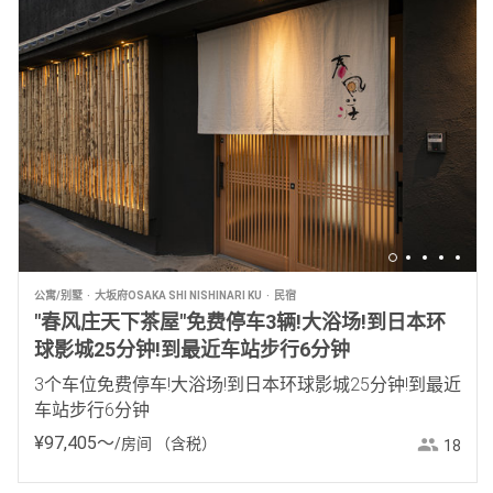
公寓/别墅
大坂府OSAKA SHI NISHINARI KU
民宿
"春风庄天下茶屋"免费停车3辆!大浴场!到日本环
球影城25分钟!到最近车站步行6分钟
3个车位免费停车!大浴场!到日本环球影城25分钟!到最近
车站步行6分钟
¥
97
,
405
〜
/房间
（含税）
18