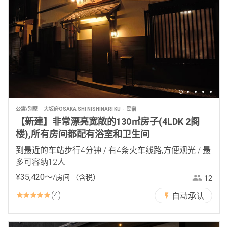
公寓/别墅
大坂府OSAKA SHI NISHINARI KU
民宿
【新建】非常漂亮宽敞的130㎡房子(4LDK 2阁
楼),所有房间都配有浴室和卫生间
到最近的车站步行4分钟 / 有4条火车线路,方便观光 / 最
多可容纳12人
¥
35
,
420
〜
/房间
（含税）
12
4
自动承认