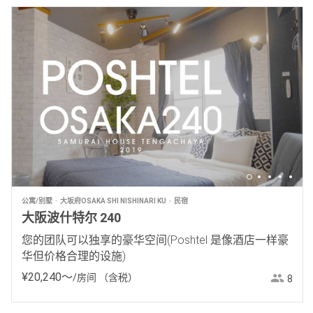
公寓/别墅
大坂府OSAKA SHI NISHINARI KU
民宿
大阪波什特尔 240
您的团队可以独享的豪华空间(Poshtel 是像酒店一样豪
华但价格合理的设施)
¥
20
,
240
〜
/房间
（含税）
8