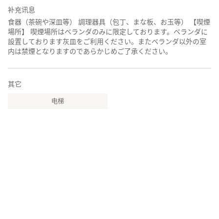
补充讯息
食器（茶碗や深皿等） 調理器具（包丁、まな板、お玉等） 【喫煙
場所】 喫煙場所はベランダのみに限定しております。ベランダに
設置しております灰皿をご利用ください。またベランダ以外の室
内は禁煙となりますのであらかじめご了承ください。
其它
电梯