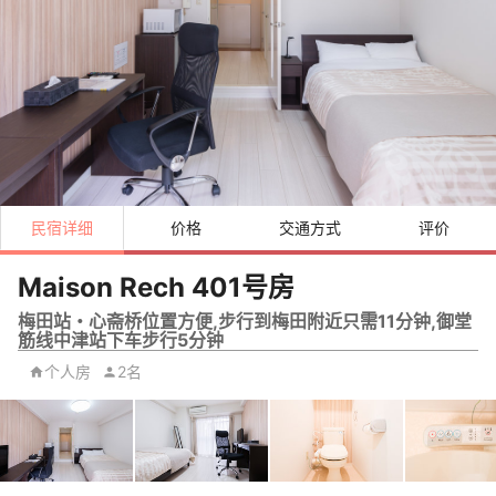
民宿详细
价格
交通方式
评价
Maison Rech 401号房
梅田站・心斋桥位置方便,步行到梅田附近只需11分钟,御堂
筋线中津站下车步行5分钟
个人房
2名