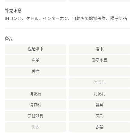
补充讯息
IHコンロ、ケトル、インターホン、自動火災報知設備、掃除用品
备品
洗脸毛巾
浴巾
床单
浴室地垫
香皂
沐浴乳
洗发精
润发乳
洗衣精
餐具
烹饪器具
牙刷
睡衣
衣架