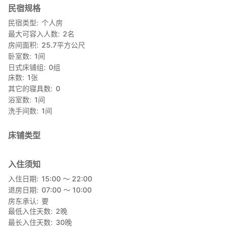
民宿规格
冰箱
餐具（碗和盆）
民宿类型
个人房
烹饪用具（刀具，切菜板，勺子）
最大可容入人数
2
名
衣架
房间面积
25.7
平方公尺
洗衣机
卧室数
1
间
电视
日式床铺组
0
组
冷气暖气
床数
1
张
电视门铃
其它的寝具数
0
自动火灾警报设备
浴室数
1
间
网络
洗手间数
1
间
（日常备品类）
面巾
床铺类型
浴巾
洗发水
护发素
入住须知
洗衣剂
入住日期
15:00 〜 22:00
牙刷
退房日期
07:00 〜 10:00
房东承认
要
【吸烟场所】
最低入住天数
2
晚
吸烟仅限阳台。阳台上的烟灰缸可自由使用。
最长入住天数
30
晚
其他地方禁止吸烟，请事先谅解。