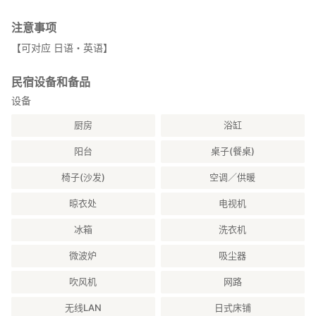
注意事项
【可对应 日语・英语】
民宿设备和备品
设备
厨房
浴缸
阳台
桌子(餐桌)
椅子(沙发)
空调／供暖
晾衣处
电视机
冰箱
洗衣机
微波炉
吸尘器
吹风机
网路
无线LAN
日式床铺