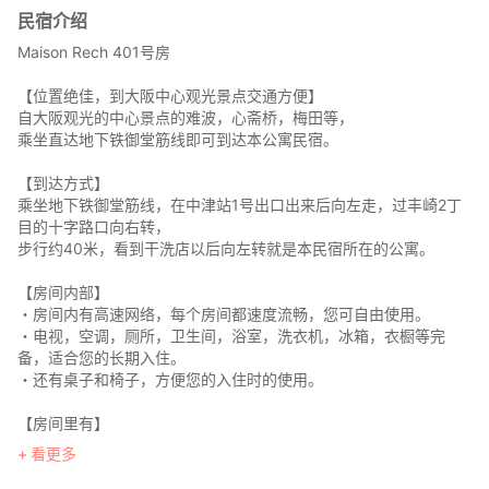
民宿介绍
Maison Rech 401号房
【位置绝佳，到大阪中心观光景点交通方便】
自大阪观光的中心景点的难波，心斋桥，梅田等，
乘坐直达地下铁御堂筋线即可到达本公寓民宿。
【到达方式】
乘坐地下铁御堂筋线，在中津站1号出口出来后向左走，过丰崎2丁
目的十字路口向右转，
步行约4​​0米，看到干洗店以后向左转就是本民宿所在的公寓。
【房间内部】
・房间内有高速网络，每个房间都速度流畅，您可自由使用。
・电视，空调，厕所，卫生间，浴室，洗衣机，冰箱，衣橱等完
备，适合您的长期入住。
・还有桌子和椅子，方便您的入住时的使用。
【房间里有】
（设备，备品等）
看更多
IH烹饪台
电热水壶