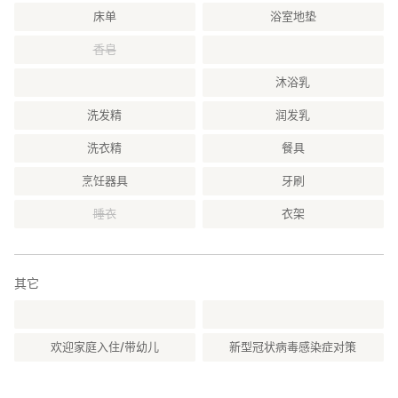
床单
浴室地垫
香皂
沐浴乳
洗发精
润发乳
洗衣精
餐具
烹饪器具
牙刷
睡衣
衣架
其它
欢迎家庭入住/带幼儿
新型冠状病毒感染症对策