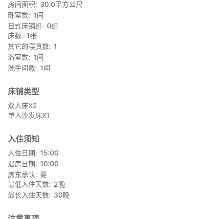
房间面积
30.0
平方公尺
卧室数
1
间
日式床铺组
0
组
床数
1
张
其它的寝具数
1
浴室数
1
间
洗手间数
1
间
床铺类型
双人床X2
单人沙发床X1
入住须知
入住日期
15:00
退房日期
10:00
房东承认
要
最低入住天数
2
晚
最长入住天数
30
晚
注意事项