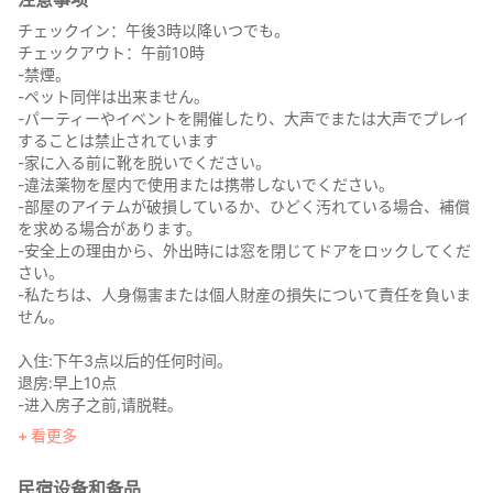
チェックイン：午後3時以降いつでも。
チェックアウト：午前10時
-禁煙。
-ペット同伴は出来ません。
-パーティーやイベントを開催したり、大声でまたは大声でプレイ
することは禁止されています
-家に入る前に靴を脱いでください。
-違法薬物を屋内で使用または携帯しないでください。
-部屋のアイテムが破損しているか、ひどく汚れている場合、補償
を求める場合があります。
-安全上の理由から、外出時には窓を閉じてドアをロックしてくだ
さい。
-私たちは、人身傷害または個人財産の損失について責任を負いま
せん。
入住:下午3点以后的任何时间｡
退房:早上10点
-进入房子之前,请脱鞋｡
-禁带宠物｡
看更多
-禁止抽烟｡
-禁止办聚会活动｡
民宿设备和备品
-尊重附近住户晚上九点后禁止大声喧闹或大声播放音乐｡