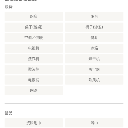
-请将垃圾依照可燃和不可燃来做分类｡
设备
-请勿在室内使用或携带非法药物｡
厨房
阳台
-请勿在厕所马筒里丢卫生纸以外的东西｡
-为安全起见,外出时请关闭窗户并锁上门｡
桌子(餐桌)
椅子(沙发)
-我们不对任何人身伤害或您的个人财产损失负责｡
-如果房间内的物品损坏或严重弄脏,我们可能会要求赔偿｡
空调／供暖
熨斗
CHECK-IN: any time after 3pm.
电视机
冰箱
CHECK-OUT: any time up to 10am.
-No pets.
洗衣机
烘干机
-No smoking.
-No party or events.
微波炉
吸尘器
-Please take off your shoes before entering the house.
-Please do not use or bring illegal drugs in the house.
电饭锅
吹风机
-Please refrain from parties or playing music at loud volumes.
网路
-We may demand compensation in the case that items in
theroom are damaged or severely dirtied.
-For your safety, Please close the windows and lock the door
when you going out.
备品
-We cannot be responsible or liable for any personal injuries or
the loss of your personal belongings.
洗脸毛巾
浴巾