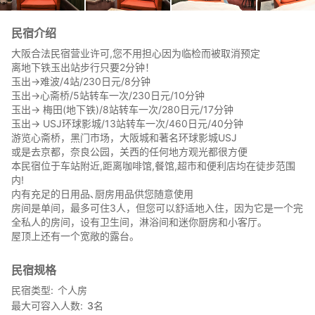
民宿介绍
大阪合法民宿营业许可,您不用担心因为临检而被取消预定
离地下铁玉出站步行只要2分钟！
玉出→难波/4站/230日元/8分钟
玉出→心斋桥/5站转车一次/230日元/10分钟
玉出→ 梅田(地下铁)/8站转车一次/280日元/17分钟
玉出→ USJ环球影城/13站转车一次/460日元/40分钟
游览心斋桥，黑门市场，大阪城和著名环球影城USJ
或是去京都，奈良公园，关西的任何地方观光都很方便
本民宿位于车站附近,距离咖啡馆,餐馆,超市和便利店均在徒步范围
内!
内有充足的日用品､厨房用品供您随意使用
房间是单间，最多可住3人，但您可以舒适地入住，因为它是一个完
全私人的房间，设有卫生间，淋浴间和迷你厨房和小客厅。
屋顶上还有一个宽敞的露台。
民宿规格
民宿类型
个人房
最大可容入人数
3
名