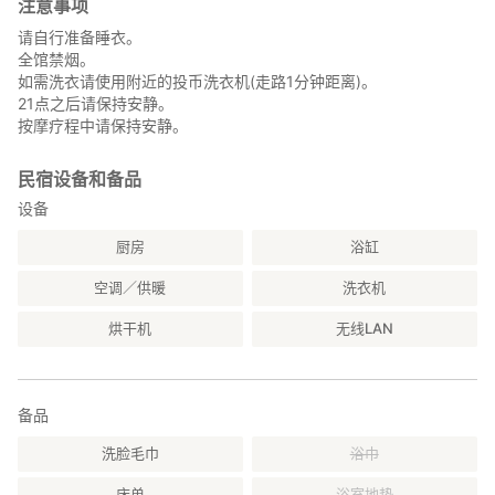
注意事项
请自行准备睡衣。
全馆禁烟。
如需洗衣请使用附近的投币洗衣机(走路1分钟距离)。
21点之后请保持安静。
按摩疗程中请保持安静。
民宿设备和备品
设备
厨房
浴缸
空调／供暖
洗衣机
烘干机
无线LAN
备品
洗脸毛巾
浴巾
床单
浴室地垫