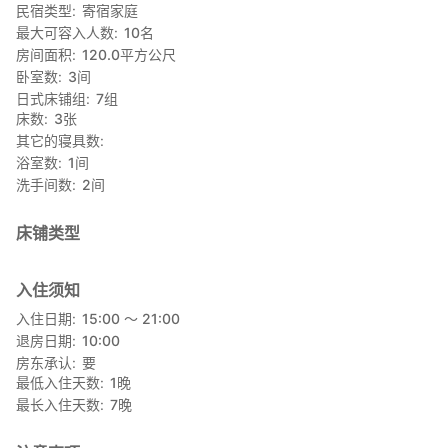
民宿类型
寄宿家庭
■免费停车场：有
最大可容入人数
10
名
房间面积
120.0
平方公尺
卧室数
3
间
日式床铺组
7
组
床数
3
张
其它的寝具数
浴室数
1
间
洗手间数
2
间
床铺类型
入住须知
入住日期
15:00 〜 21:00
退房日期
10:00
房东承认
要
最低入住天数
1
晚
最长入住天数
7
晚