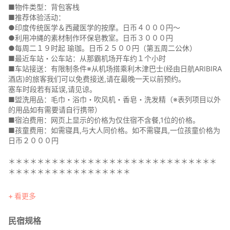
■物件类型：背包客栈
■推荐体验活动：
●印度传统医学＆西藏医学的按摩。日币４０００円～
●利用冲縄的素材制作环保皂教室。日币３０００円
●每周二１９时起 瑜珈。日币２５００円（第五周二公休）
■最近车站・公车站：从那霸机场开车约１个小时
■车站接送：有限制条件※从机场搭乘利木津巴士(经由日航ARIBIRA
酒店)的旅客我们可以免费接送,请在最晚一天以前预约。
塞车时段若有延误,请见谅。
■盥洗用品：毛巾・浴巾・吹风机・香皂・洗发精（※表列项目以外
的用品如有需要请自行携带）
■宿泊费用：网页上显示的价格为仅住宿不含餐,1位的价格。
■孩童费用：如需寝具,与大人同价格。如不需寝具,一位孩童价格为
日币２０００円
＊＊＊＊＊＊＊＊＊＊＊＊＊＊＊＊＊＊＊＊＊＊＊＊＊＊＊＊＊
＊＊＊＊＊＊＊＊＊＊＊＊＊＊＊＊＊
吹着海风眺望大海,在房间里享受放松的悠闲时光吧。
看更多
孩子们也可以一起参加制作环保皂教室。
爸爸、妈妈享受按摩。
民宿规格
我们为您准备了全家都可以开心享受的体验课程,邀您来参与。