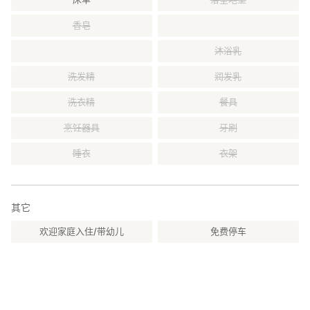
香皂
沐浴乳
洗发精
润发乳
洗衣精
餐具
烹饪器具
牙刷
睡衣
衣架
其它
欢迎家庭入住/带幼儿
免费停车