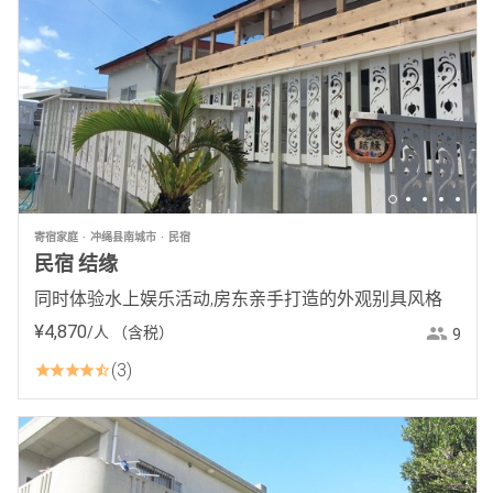
寄宿家庭
冲绳县南城市
民宿
民宿 结缘
同时体验水上娱乐活动,房东亲手打造的外观别具风格
¥
4
,
870
/人
（含税）
9
3