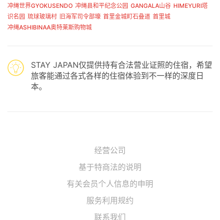
冲绳世界GYOKUSENDO
冲绳县和平纪念公园
GANGALA山谷
HIMEYURI塔
识名园
琉球玻璃村
旧海军司令部壕
首里金城町石叠道
首里城
冲绳ASHIBINAA奥特莱斯购物城
STAY JAPAN仅提供持有合法营业证照的住宿，希望
旅客能通过各式各样的住宿体验到不一样的深度日
本。
经营公司
基于特商法的说明
有关会员个人信息的申明
服务利用规约
联系我们