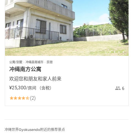
公寓/别墅
冲绳县南城市
民宿
冲绳南方公寓
欢迎您和朋友和家人前来
¥
25
,
300
/房间
（含税）
6
2
冲绳世界Gyokusendo附近的推荐景点