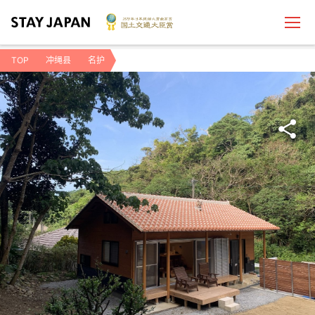
TOP
冲绳县
名护