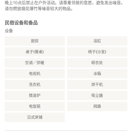
晚上10点后禁止在户外活动。请尊重邻居的意愿，避免发出噪音。
请勿燃放烟花爆竹等噪音较大的物品。
民宿设备和备品
设备
厨房
浴缸
桌子(餐桌)
椅子(沙发)
空调／供暖
晾衣处
电视机
冰箱
洗衣机
烘干机
微波炉
吸尘器
电饭锅
网路
日式床铺