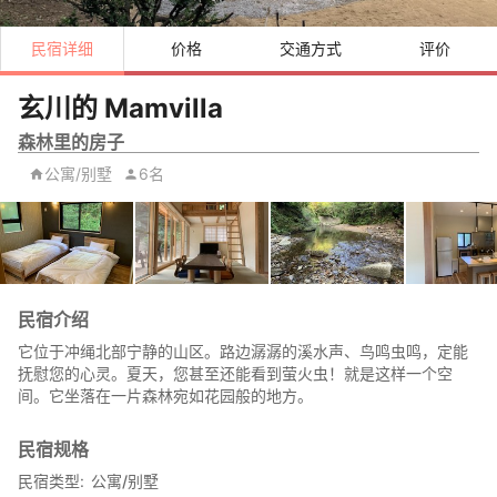
民宿详细
价格
交通方式
评价
玄川的 Mamvilla
森林里的房子
公寓/别墅
6名
民宿介绍
它位于冲绳北部宁静的山区。路边潺潺的溪水声、鸟鸣虫鸣，定能
抚慰您的心灵。夏天，您甚至还能看到萤火虫！就是这样一个空
间。它坐落在一片森林宛如花园般的地方。
民宿规格
民宿类型
公寓/别墅