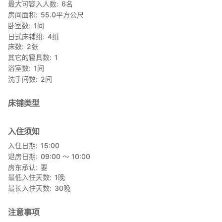
最大可容入人数
6
名
房间面积
55.0
平方公尺
卧室数
1
间
日式床铺组
4
组
床数
2
张
其它的寝具数
1
浴室数
1
间
洗手间数
2
间
床铺类型
入住须知
入住日期
15:00
退房日期
09:00 〜 10:00
房东承认
要
最低入住天数
1
晚
最长入住天数
30
晚
注意事项