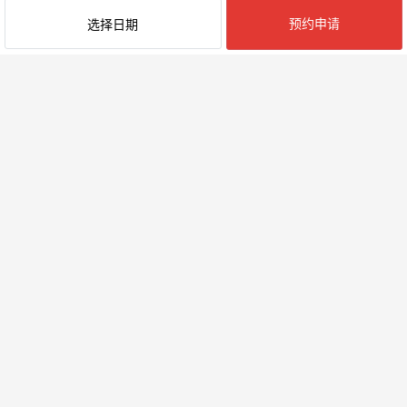
预约申请
选择日期
最近阅览的民宿
附近的地区
KUNIGAMI GUN
大宜味