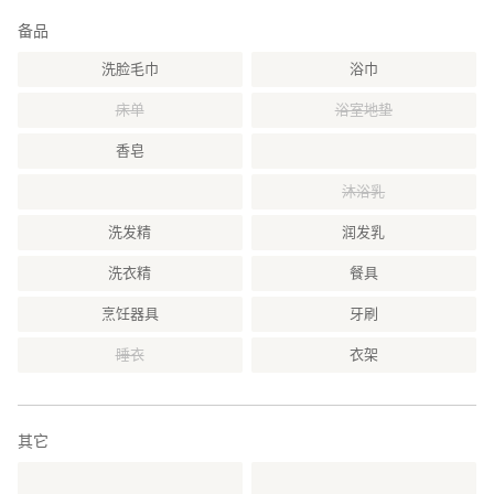
备品
洗脸毛巾
浴巾
床单
浴室地垫
香皂
沐浴乳
洗发精
润发乳
洗衣精
餐具
烹饪器具
牙刷
睡衣
衣架
其它