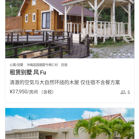
公寓/别墅
冲绳县国頭郡今帰仁村
民宿
租赁别墅 风 Fu
清澈的空気与大自然环绕的木屋 仅住宿不含餐方案
¥
37
,
950
/房间
（含税）
5