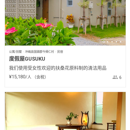
公寓/别墅
冲绳县国頭郡今帰仁村
民宿
度假屋GUSUKU
我们使用受女性欢迎的扶桑花原料制的清洁用品
¥
15
,
180
/人
（含税）
6