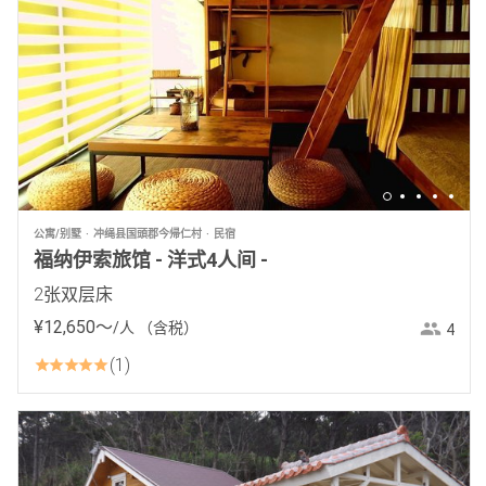
公寓/别墅
冲绳县国頭郡今帰仁村
民宿
福纳伊索旅馆 - 洋式4人间 -
2张双层床
¥
12
,
650
〜
/人
（含税）
4
1