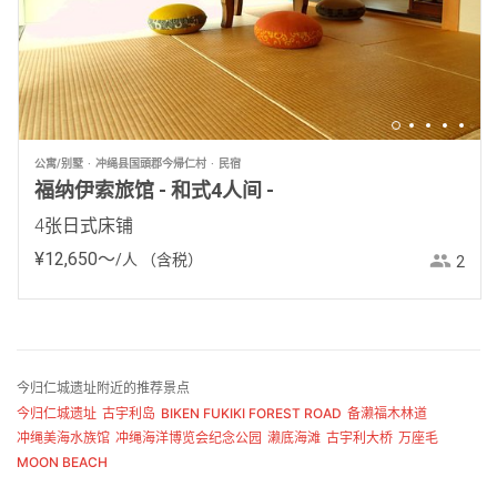
公寓/别墅
冲绳县国頭郡今帰仁村
民宿
福纳伊索旅馆 - 和式4人间 -
4张日式床铺
¥
12
,
650
〜
/人
（含税）
2
今归仁城遗址附近的推荐景点
今归仁城遗址
古宇利岛
BIKEN FUKIKI FOREST ROAD
备濑福木林道
冲绳美海水族馆
冲绳海洋博览会纪念公园
濑底海滩
古宇利大桥
万座毛
MOON BEACH