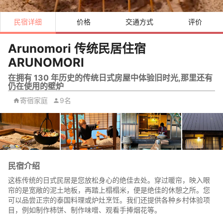
民宿详细
价格
交通方式
评价
Arunomori 传统民居住宿
ARUNOMORI
在拥有 130 年历史的传统日式房屋中体验旧时光,那里还有
仍在使用的壁炉
寄宿家庭
9名
民宿介绍
这栋传统的日式民居是您放松身心的绝佳去处。穿过暖帘，映入眼
帘的是宽敞的泥土地板，再踏上榻榻米，便是绝佳的休憩之所。您
可以品尝正宗的泰国料理或炉灶烹饪。我们还提供各种乡村体验项
目，例如制作柿饼、制作味噌、观看手捧烟花等。