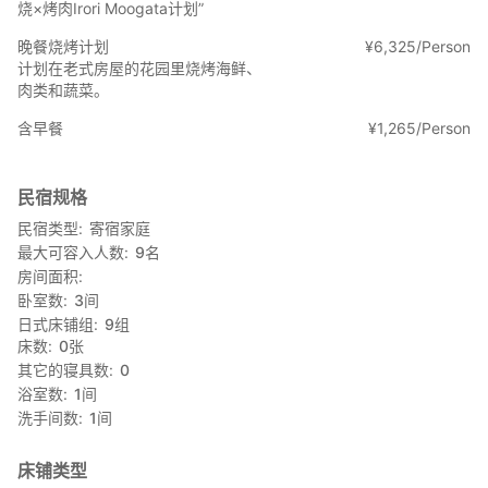
烧×烤肉Irori Moogata计划”
晚餐烧烤计划
¥
6
,
325/Person
计划在老式房屋的花园里烧烤海鲜、
肉类和蔬菜。
含早餐
¥
1
,
265/Person
民宿规格
民宿类型
寄宿家庭
最大可容入人数
9
名
房间面积
卧室数
3
间
日式床铺组
9
组
床数
0
张
其它的寝具数
0
浴室数
1
间
洗手间数
1
间
床铺类型