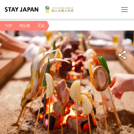
TOP
冈山县
艾达