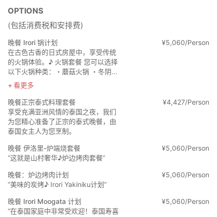
OPTIONS
(包括消费税和安排费)
晚餐 Irori 锅计划
¥
5
,
060/Person
在古色古香的日式房屋中，享受传统
的火锅体验。♪ 火锅套餐 您可以选择
以下火锅种类：・蘑菇火锅 ・冬阴...
看更多
晚餐正宗泰式料理套餐
¥
4
,
427/Person
享受充满亚洲风情的泰国之夜，我们
为您精心准备了正宗的泰式晚餐，由
泰国女主人为您烹制。
晚餐 伊洛里-炉端烧套餐
¥
5
,
060/Person
“这就是山村奢华♪炉边烤肉套餐”
晚餐：炉边烤肉计划
¥
5
,
060/Person
“美味的炭烤♪ Irori Yakiniku计划”
晚餐 Irori Moogata 计划
¥
5
,
060/Person
“在泰国家庭中非常受欢迎！泰国寿喜