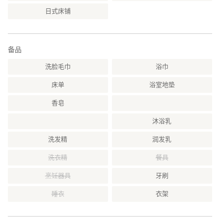
日式床铺
备品
洗脸毛巾
浴巾
床单
浴室地垫
香皂
沐浴乳
洗发精
润发乳
洗衣精
餐具
烹饪器具
牙刷
睡衣
衣架