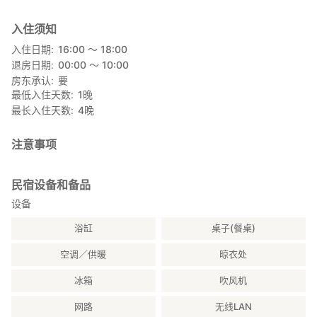
入住须知
入住日期
16:00 〜 18:00
退房日期
00:00 〜 10:00
房东承认
要
最低入住天数
1
晚
最长入住天数
4
晚
注意事项
民宿设备和备品
设备
浴缸
桌子(餐桌)
空调／供暖
晾衣处
冰箱
吹风机
网路
无线LAN