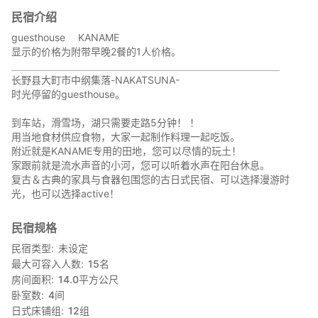
民宿介绍
guesthouse KANAME
显示的价格为附带早晚2餐的1人价格。
＿＿＿＿＿＿＿＿＿＿＿＿＿＿＿＿＿＿＿＿＿＿＿＿＿＿＿
长野县大町市中纲集落-NAKATSUNA-
时光停留的guesthouse。
到车站，滑雪场，湖只需要走路5分钟！ ！
用当地食材供应食物，大家一起制作料理一起吃饭。
附近就是KANAME专用的田地，您可以尽情的玩土！
家跟前就是流水声音的小河，您可以听着水声在阳台休息。
复古＆古典的家具与食器包围您的古日式民宿、可以选择漫游时
光，也可以选择active！
民宿规格
民宿类型
未设定
最大可容入人数
15
名
房间面积
14.0
平方公尺
卧室数
4
间
日式床铺组
12
组