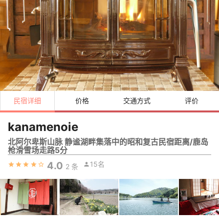
民宿详细
价格
交通方式
评价
kanamenoie
北阿尔卑斯山脉 静谧湖畔集落中的昭和复古民宿距离/鹿岛
枪滑雪场走路5分
4.0
15名
2
条