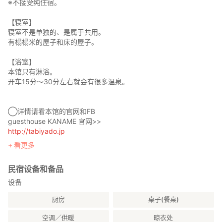
※不接受纯住宿。
【寝室】
寝室不是单独的、是属于共用。
有榻榻米的屋子和床的屋子。
【浴室】
本馆只有淋浴。
开车15分〜30分左右就会有很多温泉。
◯详情请看本馆的官网和FB
guesthouse KANAME 官网>>
http://tabiyado.jp
看更多
guesthouse KANAME FB>>
https://www.facebook.com/kozuenoyuki2
民宿设备和备品
设备
厨房
桌子(餐桌)
空调／供暖
晾衣处