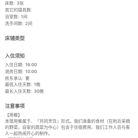
床数
3
张
其它的寝具数
浴室数
1
间
洗手间数
2
间
床铺类型
入住须知
入住日期
16:00
退房日期
10:00
房东承认
要
最低入住天数
1
晚
最长入住天数
30
晚
注意事项
【用餐】
本馆用餐属于、『共同烹饪』形式。我们准备的食材（在附近采摘
的野菜，自家的蔬菜为中心）包含于住宿费用、我们工作人员与客
人一起热闹开心的制作。