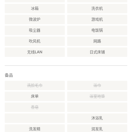
冰箱
洗衣机
微波炉
游戏机
吸尘器
电饭锅
吹风机
网路
无线LAN
日式床铺
备品
洗脸毛巾
浴巾
床单
浴室地垫
香皂
沐浴乳
洗发精
润发乳