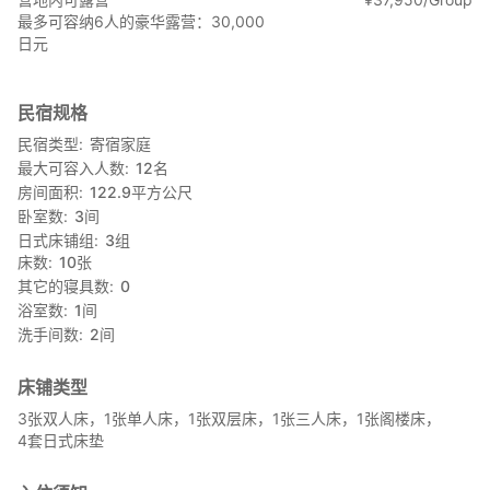
室内禁止事项：深夜大声喧哗、相扑踩踏、裸奔、组手等。
最多可容纳6人的豪华露营：30,000
日元
我的主页：
http://www.shima.mctv.ne.jp/~roguhata
民宿规格
民宿类型
寄宿家庭
最大可容入人数
12
名
房间面积
122.9
平方公尺
卧室数
3
间
日式床铺组
3
组
床数
10
张
其它的寝具数
0
浴室数
1
间
洗手间数
2
间
床铺类型
3张双人床，1张单人床，1张双层床，1张三人床，1张阁楼床，
4套日式床垫