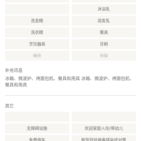
沐浴乳
洗发精
润发乳
洗衣精
餐具
烹饪器具
牙刷
睡衣
衣架
补充讯息
冰箱、微波炉、烤面包机、餐具和用具 冰箱、微波炉、烤面包机、
餐具和用具
其它
无障碍设施
欢迎家庭入住/带幼儿
免费停车
新型冠状病毒感染症对策