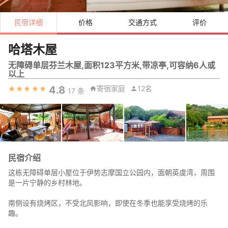
民宿详细
价格
交通方式
评价
哈塔木屋
无障碍单层芬兰木屋,面积123平方米,带凉亭,可容纳6人或
以上
4.8
寄宿家庭
12名
17
条
民宿介绍
这栋无障碍单层小屋位于伊势志摩国立公园内，面朝英虞湾，周围
是一片宁静的乡村林地。
南侧设有烧烤区，不受北风影响，即使在冬季也能享受烧烤的乐
趣。