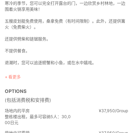
寒冷的季节，您可以完全打开露台的门，一边欣赏乡村林地，一边
围着火锅享用美味！
五艘皮划艇免费使用，桑拿免费（有时间限制）。此外，还提供篝
火（免费柴火）。
还提供劈柴和链锯服务。
不提供餐食。
退潮时，您可以追逐螃蟹和小鱼，或在水中嬉戏。
如有需要，可以免费采摘时令蔬菜。
看更多
请在预订时咨询蔬菜供应情况。
OPTIONS
3岁以下儿童免费入住。
(包括消费税和安排费)
酒店内还设有简易别墅和豪华露营区。
场地内的平房
¥
37
,
950/Group
整栋楼出租，最多可容纳5人：30,0
请从选项菜单中选择以下选项。
00日元
营地内可露营
¥
37
,
950/Group