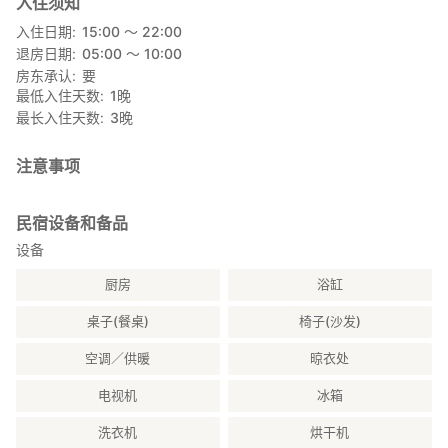
入住须知
入住日期
15:00 〜 22:00
退房日期
05:00 〜 10:00
房东承认
要
最低入住天数
1
晚
最长入住天数
3
晚
注意事项
民宿设备和备品
设备
厨房
浴缸
桌子(餐桌)
椅子(沙发)
空调／供暖
晾衣处
电视机
冰箱
洗衣机
烘干机