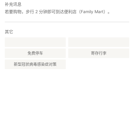
补充讯息
本旅馆为翻新住宅，不提供餐饮服务。不适合注重隐私或对噪音敏
若要购物，步行 2 分钟即可到达便利店（Family Mart）。
感的客人入住。
如果您有感冒症状或发烧，为了预防感染，请您不要入住我们酒
其它
店。
免费停车
寄存行李
新型冠状病毒感染症对策