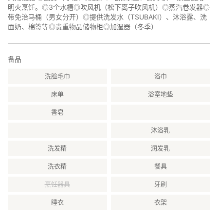
明火烹饪。◎3个水槽◎吹风机（松下离子吹风机）◎蒸汽卷发器◎
◎内殿参拜信息
带免治马桶（男女分开）◎提供洗发水（TSUBAKI）、沐浴露、洗
面奶、棉签等◎贵重物品储物柜◎加湿器（冬季）
开始时间：入住次日凌晨 6:00
时长：约 1 小时 45 分钟
备品
最低人数：2 人
洗脸毛巾
浴巾
■停车信息
床单
浴室地垫
本旅馆禁止车辆直达。
香皂
开放时间：入住当天下午 1:30 - 退房当天下午 1:00
沐浴乳
详情请见官网“车辆”栏目。
洗发精
润发乳
■住宿信息
洗衣精
餐具
烹饪器具
牙刷
包括客房在内的所有灯光将于晚上 10:30 熄灭。旅馆将于晚上
10:00 上锁。
睡衣
衣架
退房时间：上午 9:55