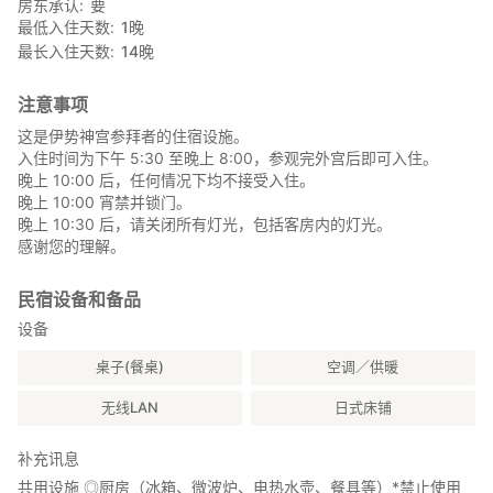
房东承认
要
络 ◎无电视
最低入住天数
1
晚
最长入住天数
14
晚
●酒店设施 ◎浴室、卫生间、洗手池、吹风机、冰箱、微波炉、电
热水壶
注意事项
■参拜指南（可选参加，如遇天气预警则取消）
这是伊势神宫参拜者的住宿设施。
◎外宫参拜指南
入住时间为下午 5:30 至晚上 8:00，参观完外宫后即可入住。
晚上 10:00 后，任何情况下均不接受入住。
集合地点：外宫参拜馆前休息区电视机前
晚上 10:00 宵禁并锁门。
晚上 10:30 后，请关闭所有灯光，包括客房内的灯光。
时间：入住前 16:00（10月至12月为 15:30）
感谢您的理解。
时长：约1小时
民宿设备和备品
最低人数：1人
设备
如果您需要将行李寄存在旅馆，请提前联系我们。
桌子(餐桌)
空调／供暖
请自行安排从外宫到旅馆的交通，例如乘坐巴士（距离外宫前巴士
无线LAN
日式床铺
站约10分钟）。
补充讯息
当日联系电话：070-5405-0725
共用设施 ◎厨房（冰箱、微波炉、电热水壶、餐具等）*禁止使用