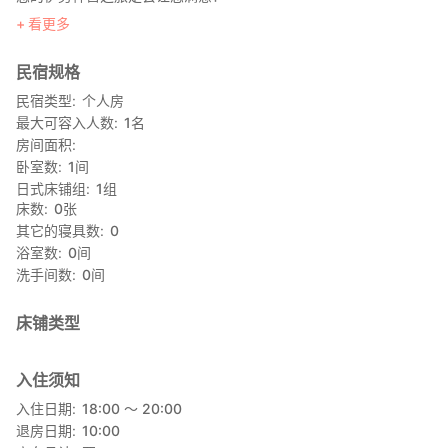
看更多
2. 包含日本制造的导游接收器！
即使您身处遥远的地方，也不会错过任何精彩！即使您听力障碍，
民宿规格
也请放心。
民宿类型
个人房
3. 距离内宫步行8分钟。位于大波町，交通便利！
最大可容入人数
1
名
房间面积
④ 提供免费停车场。*内宫神社前的停车场均需收费。
卧室数
1
间
日式床铺组
1
组
⑤ 步行3分钟即可到达“御荫横丁”。提供行李寄存服务。轻松享受
床数
0
张
观光乐趣。
其它的寝具数
0
浴室数
0
间
⑥ 步行1分钟即可到达“浦太町”巴士站。下雨天也不用担心！
洗手间数
0
间
提供单人间。
即使您独自旅行，也无需担心！大家的目标都一样：清晨参拜！舒
床铺类型
适明亮的复古转角房间，透过窗户可以欣赏到鼓岳（神社森林）的
美景。
入住须知
●客房设施
入住日期
18:00 〜 20:00
退房日期
10:00
◎空调 ◎毛巾、牙刷、剃须刀 ◎睡衣（成人尺码 M/L） ◎无线网