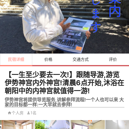
民宿详细
价格
交通方式
评价
【一生至少要去一次!】跟随导游,游览
伊势神宫内外神宫!清晨6点开始,沐浴在
朝阳中的内神宫就值得一游!
伊势神宫将提供导览服务,讲解参拜流程!一个人也可以来 大
家的目标都一样:一大早就去参拜!
个人房
1名