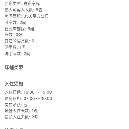
民宿类型
寄宿家庭
最大可容入人数
8
名
房间面积
35.0
平方公尺
卧室数
2
间
日式床铺组
8
组
床数
0
张
其它的寝具数
0
浴室数
1
间
洗手间数
2
间
床铺类型
入住须知
入住日期
16:00 〜 19:00
退房日期
07:00 〜 10:00
房东承认
要
最低入住天数
1
晚
最长入住天数
2
晚