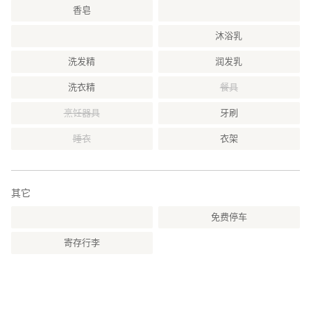
香皂
沐浴乳
洗发精
润发乳
洗衣精
餐具
烹饪器具
牙刷
睡衣
衣架
其它
免费停车
寄存行李