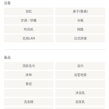
设备
浴缸
桌子(餐桌)
空调／供暖
冰箱
吹风机
网路
无线LAN
日式床铺
备品
洗脸毛巾
浴巾
床单
浴室地垫
香皂
沐浴乳
洗发精
润发乳