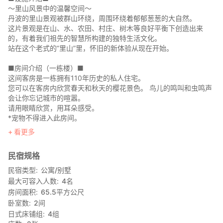
〜里山风景中的温馨空间〜
丹波的里山景观被群山环绕，周围环绕着郁郁葱葱的大自然。
这片景观是在山、水、农田、村庄、树木等良好平衡下创造出来
的，有着我们祖先的智慧所构建的独特生活文化。
站在这个老式的“里山”里，怀旧的新体验从现在开始。
■房间介绍（一栋楼）■
这间客房是一栋拥有110年历史的私人住宅。
您可以在客房内欣赏春天和秋天的樱花景色。 鸟儿的鸣叫和虫鸣声
会让你忘记城市的喧嚣。
请用眼睛欣赏，用耳朵感受。
*宠物不得进入此房间。
看更多
■前台■
【前台营业时间】
民宿规格
15：00~18：00 / 次日~9：00
[入住和退房]
民宿类型
公寓/别墅
入住 15：00~18：00 退房~9：00
最大可容入人数
4
名
房间面积
65.5
平方公尺
■农场和栗子园■
卧室数
2
间
【采摘体验/采摘栗子】 在虚无的日记和SNS中，传播时间和内容等
日式床铺组
4
组
详细信息。