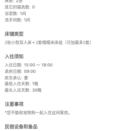
床数
2
张
Kanenone Tamba 与住宿在同一处拥有稻田、农场和栗子园。
其它的寝具数
0
农场每个季节都种植各种蔬菜。
浴室数
1
间
在农场的一部分，您可以欣赏到当季最时令蔬菜的收获，在栗子
洗手间数
1
间
园，您可以欣赏到日本领先品牌栗子之一的“丹波栗子”的收获。
床铺类型
2张小型双人床＋2套榻榻米床组（可加最多2套）
入住须知
入住日期
15:00 〜 18:00
退房日期
09:00
房东承认
要
最低入住天数
1
晚
最长入住天数
30
晚
注意事项
*您不能和宠物狗一起入住这间客房。
民宿设备和备品