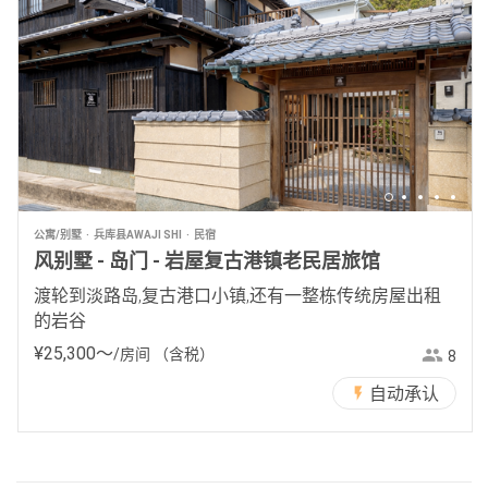
公寓/别墅
兵库县AWAJI SHI
民宿
风别墅 - 岛门 - 岩屋复古港镇老民居旅馆
渡轮到淡路岛,复古港口小镇,还有一整栋传统房屋出租
的岩谷
¥
25
,
300
〜
/房间
（含税）
8
自动承认