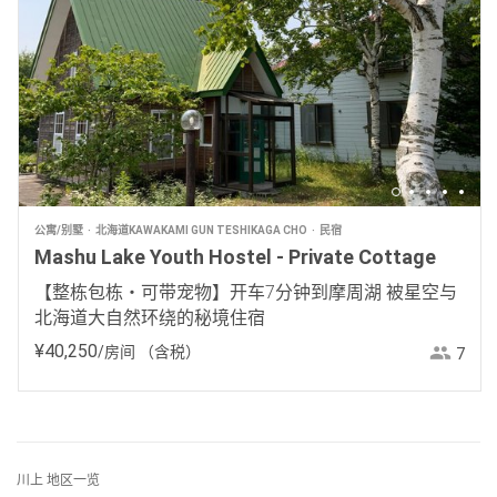
公寓/别墅
北海道KAWAKAMI GUN TESHIKAGA CHO
民宿
Mashu Lake Youth Hostel - Private Cottage
【整栋包栋・可带宠物】开车7分钟到摩周湖 被星空与
北海道大自然环绕的秘境住宿
¥
40
,
250
/房间
（含税）
7
川上 地区一览