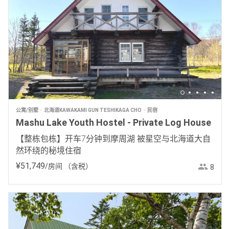
公寓/别墅
北海道KAWAKAMI GUN TESHIKAGA CHO
民宿
Mashu Lake Youth Hostel - Private Log House
【整栋包栋】开车7分钟到摩周湖 被星空与北海道大自
然环绕的秘境住宿
¥
51
,
749
/房间
（含税）
8