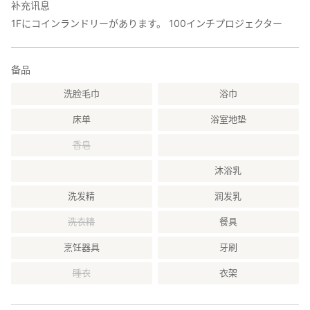
补充讯息
1Fにコインランドリーがあります。 100インチプロジェクター
备品
洗脸毛巾
浴巾
床单
浴室地垫
香皂
沐浴乳
洗发精
润发乳
洗衣精
餐具
烹饪器具
牙刷
睡衣
衣架