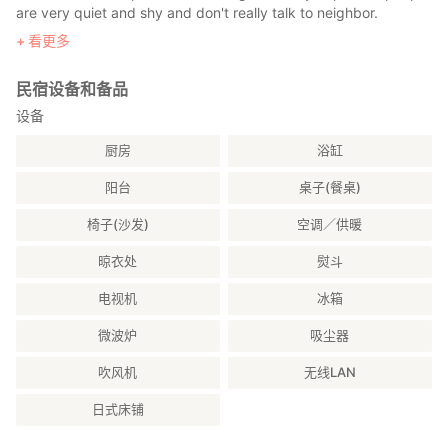
are very quiet and shy and don't really talk to neighbor.
ｱﾊﾟｰﾄ内ではお静かにお願いします｡
看更多
DON’T INVITE any unauthorized friends inside the apartment.
ご友人などをお部屋に招待しないでください｡
民宿设备和备品
You can not leave used diapers for baby in my room.
You have to take it out from my room.
设备
幼児の使用済みおむつを部屋に残すことは出来ません｡
厨房
浴缸
Also be careful baby crying for neighborhood.
また､幼児の夜泣きには十分注意してください｡
阳台
桌子(餐桌)
椅子(沙发)
空调／供暖
晾衣处
熨斗
电视机
冰箱
微波炉
吸尘器
吹风机
无线LAN
日式床铺