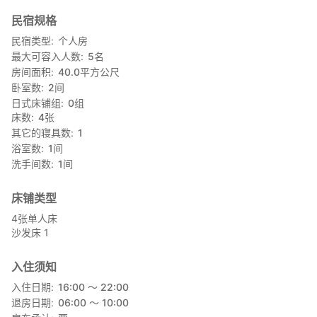
民宿规格
民宿类型
个人房
最大可容入人数
5
名
房间面积
40.0
平方公尺
卧室数
2
间
日式床铺组
0
组
床数
4
张
其它的寝具数
1
浴室数
1
间
洗手间数
1
间
床铺类型
4张单人床
沙发床 1
入住须知
入住日期
16:00 〜 22:00
退房日期
06:00 〜 10:00