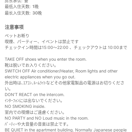
房东承认
要
最低入住天数
1
晚
最长入住天数
30
晚
注意事项
ペットお断り
喫煙、パーティー、イベントは禁止です
チェックイン時間は15:00〜22:00 、チェックアウトは 10:00まで
TAKE OFF shoes when you enter the room.
靴は脱いでお入りください｡
SWITCH OFF Air conditioner/Heater, Room lights and other
electric appliances when you go out.
外出時は､ｴｱｺﾝ､ﾙｰﾑﾗｲﾄなどその他家電製品の電源はお切りくださ
い｡
DON’T REACT on the intercom.
ｲﾝﾀｰﾌｫﾝには出ないでください｡
NO SMOKING inside.
室内での喫煙はご遠慮ください｡
NO PARTY and NO Loud music in the room.
ﾊﾟｰﾃｨｰや大音量の音楽は禁止です｡
BE QUIET in the apartment building. Normally Japanese people