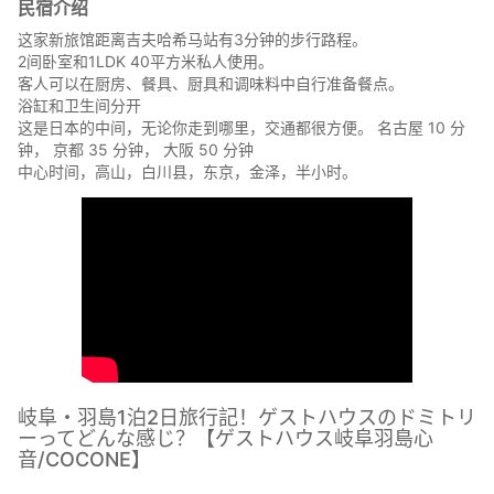
民宿介绍
这家新旅馆距离吉夫哈希马站有3分钟的步行路程。
2间卧室和1LDK 40平方米私人使用。
客人可以在厨房、餐具、厨具和调味料中自行准备餐点。
浴缸和卫生间分开
这是日本的中间，无论你走到哪里，交通都很方便。 名古屋 10 分
钟， 京都 35 分钟， 大阪 50 分钟
中心时间，高山，白川县，东京，金泽，半小时。
岐阜・羽島1泊2日旅行記！ゲストハウスのドミトリ
ーってどんな感じ？【ゲストハウス岐阜羽島心
音/COCONE】