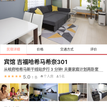
民宿详细
价格
交通方式
评价
宾馆 吉福哈希马希奈301
从岐府哈希马新干线站步行 3 分钟! 夫妻家庭计划两卧室
5.0
个人房
5名
1
条