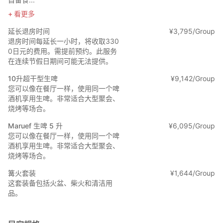
看更多
A 号房费（旺季）
入住人数 *价格含税
延长退房时间
¥
3
,
795/Group
基本价格（最多 6 位客人）
退房时间每延长一小时，将收取330
99,000 日元
0日元的费用。需提前预约。此服务
7 位客人 103,950 日元
在连续节假日期间可能无法提供。
8 位客人 108,900 日元
9 位客人 113,850 日元
10升超干型生啤
¥
9
,
142/Group
10 位客人 118,800 日元
您可以像在餐厅一样，使用同一个啤
11 位客人 123,750 日元
酒机享用生啤。非常适合大型聚会、
12 位客人 128,700 日元
烧烤等场合。
13 位客人 133,650 日元
Maruef 生啤 5 升
¥
6
,
095/Group
14 位客人 138,600 日元
您可以像在餐厅一样，使用同一个啤
15 位客人 143,550 日元
酒机享用生啤。非常适合大型聚会、
16 位客人 148,500 日元
烧烤等场合。
17 位客人 153,450 日元
18 位客人 158,400 日元
篝火套装
¥
1
,
644/Group
19 位客人 163,350 日元
这套装备包括火盆、柴火和清洁用
20 位客人¥168,300
品。
21人 173,250
22人及以上请联系我们。