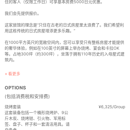
住的客人（仅限工作日）可享基本房费5000日元优惠。
我们会先提供报价。
这家旅馆的理念是“只住在古老的日式房屋里太浪费了。我们希望利
用这栋传统的日式房屋增添更多乐趣。”
在1000平方英尺的宽敞空间内，您可以享受只有整栋房屋才能提供
的奢华体验，例如在100英寸的屏幕上举办烧烤、宴会和卡拉OK
等。占地300坪（约300坪），坐落于拥有110年历史的入母屋式建
筑内。
这家旅馆非常适合家庭、同学、同事以及任何想要享受乐趣的人入
看更多
住。
这栋入母屋式建筑建于1914年，采用日本传统的木结构建造而成。
OPTIONS
宽敞的浴室采用桧木材质，浴室经过全面翻新，设有独立淋浴间、
系统厨房和三个带淋浴的卫生间。此外，还免费提供壁炉，方便成
(包括消费税和安排费)
人在卡拉OK派对后围坐在壁炉旁享受美好时光。
烧烤套装
¥
6
,
325/Group
基本租赁费用相同，最多可容纳6人。需另行支付8,800日元的清洁
这套装备包括一个桶形烧烤炉、9公
费。每增加一人，需额外支付4,950日元。
斤木炭、烧烤钳、引火物、军用标
-价格含税- 白滨洛翔馆
签、盘子、杯子和一套清洁用具。请
单独清洁费 8,800 日元（含税）
自备食...