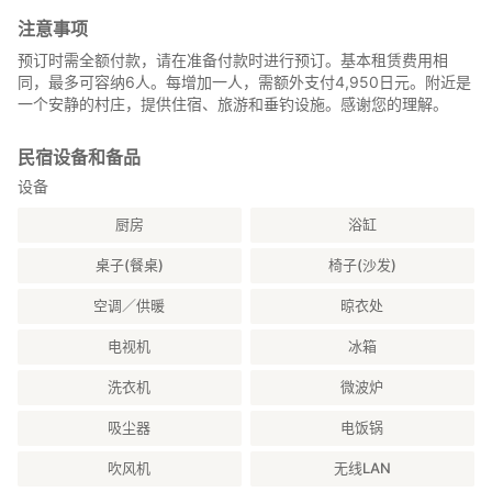
人数 *价格含税
基本价格（最多 6 人）
注意事项
66,000
预订时需全额付款，请在准备付款时进行预订。基本租赁费用相
7 人 70,950
同，最多可容纳6人。每增加一人，需额外支付4,950日元。附近是
8 人 75,900
一个安静的村庄，提供住宿、旅游和垂钓设施。感谢您的理解。
9 人 80,850
10 人 85,800
11 人 90,750
民宿设备和备品
12 人 95,700
设备
13 人 100,650
14 人 105,600
厨房
浴缸
15 人 110,550
16 人 115,500
桌子(餐桌)
椅子(沙发)
17 人 120,450
空调／供暖
晾衣处
18 人 125,400
19 人 130,350
电视机
冰箱
20 人 135,300
21 人 140,250
洗衣机
微波炉
22 人及以上团体，请联系我们。
吸尘器
电饭锅
■D 套餐价格（周日至周五）
入住人数 *价格含税
吹风机
无线LAN
基本价格（最多 6 位客人）