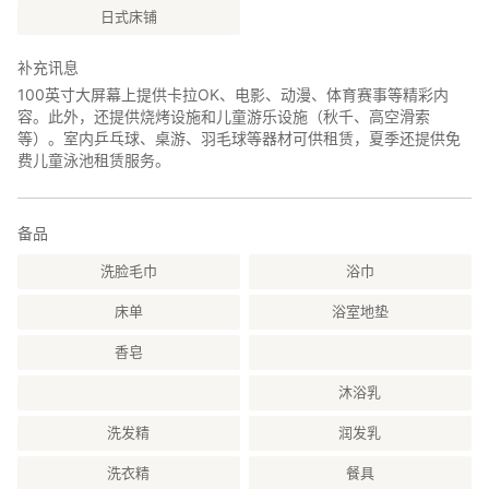
49,500 日元
日式床铺
7 位客人 54,450 日元
8 位客人 59,400 日元
补充讯息
9 位客人 64,350 日元
100英寸大屏幕上提供卡拉OK、电影、动漫、体育赛事等精彩内
10 位客人 69,300 日元
容。此外，还提供烧烤设施和儿童游乐设施（秋千、高空滑索
11 位客人 74,250 日元
等）。室内乒乓球、桌游、羽毛球等器材可供租赁，夏季还提供免
12 位客人 79,200 日元
费儿童泳池租赁服务。
13 位客人 84,150 日元
14 位客人 89,100 日元
15 位客人 94,050 日元
16 位客人 99,000 日元
备品
17 位客人 103,950 日元
洗脸毛巾
浴巾
18 位客人 108,900 日元
19 位客人 113,850 日元
床单
浴室地垫
20 位客人 118,800 日元
21 位客人 123,750 日元
香皂
22 位及以上客人，请咨询。
沐浴乳
洗发精
润发乳
洗衣精
餐具