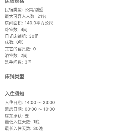
民宿规格
■B 表价格（周日及节假日前）
人数 *含税
民宿类型
公寓/别墅
基本价格（最多 6 人）
最大可容入人数
21
名
85,800
房间面积
140.0
平方公尺
7 人 90,750
卧室数
4
间
8 人 95,700
日式床铺组
30
组
9 人 100,650
床数
0
张
10 人 105,600
其它的寝具数
0
11 人 110,550
浴室数
2
间
12 人 115,500
洗手间数
3
间
13 人 120,450
14 人 125,400
15 人 130,350
床铺类型
16 人 135,300
17 人 140,250
18 人 145,200
入住须知
19 人 150,150
入住日期
14:00 〜 23:00
20 人 155,100
退房日期
00:00 〜 10:00
21 人 160,050
房东承认
要
22 人及以上：请咨询。
最低入住天数
1
晚
最长入住天数
30
晚
■C 套餐价格（周日至周五或周日或公众假期前一天）