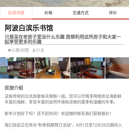
民宿详细
价格
交通方式
评价
阿波白滨乐书馆
只是呆在老房子里没什么乐趣 我想利用这所房子和大家一
起享受更多的乐趣
公寓/别墅
21名
民宿介绍
这栋传统的日式房屋每天限租一组。您可以尽情享用南房总海新鲜
丰富的海鲜，享受丰富的自然环境和凉爽的夏季和温暖的冬季。
新年计划好了吗？还不赶时间！欢迎随时联系我们获取报价！
我们目前正在举办“秋季假期预订活动”，9月1日至12月26日期间入