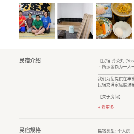
民宿介绍
【民宿 芳荣丸 (Yosh
・所示金额为一人
＿＿＿＿＿＿＿＿
我们为您提供在丰
民宿充满家庭般温
【关于房间】
房间为日式房间。
看更多
如果客人腿脚不方
如有需要，请事先
民宿规格
民宿类型
个人房
【交通方式】