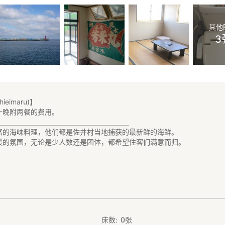
其他
3
ieimaru)】
一晚附两餐的费用。
＿＿＿＿＿＿＿＿＿＿＿＿＿＿＿＿＿＿＿
富的海味料理，他们都是佐井村当地捕获的最新鲜的海鲜。
暖的氛围，无论是少人数还是团体，都希望住客们满意而归。
便，我们会准备高一些的床。
联系。
床数
0
张