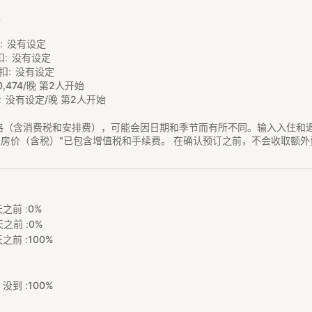
定
费
扣
没有设定
扣
没有设定
扣
没有设定
0
,
474/晚 第2人开始
没有设定/晚 第2人开始
格（含消费税和安排费），可能会因日期和季节而有所不同。输入入住和
"房价（含税）"已包含增值税和手续费。 在确认预订之前，不会收取额外
之前 :
0%
之前 :
0%
之前 :
100%
没到 :
100%