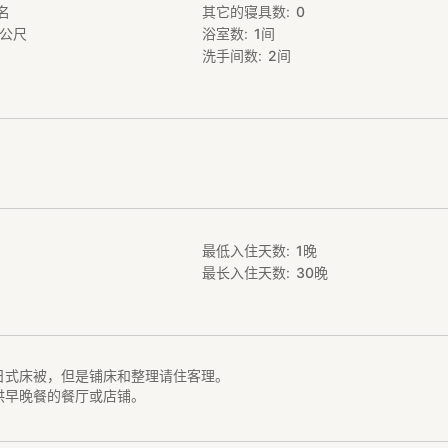
名
其它的寝具数
0
戸十和田駅」或者「下北駅」下车，再租借车，驾车到本民宿。
公尺
浴室数
1
间
停10台）
洗手间数
2
间
10分钟。
半岛最有代表性的观光景点。
最低入住天数
1
晚
最长入住天数
30
晚
日式床被，但是铺床和整理请住客理。
供早晚餐的餐厅或店铺。