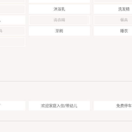
沐浴乳
洗发精
乳
洗衣精
餐具
具
牙刷
睡衣
可
欢迎家庭入住/带幼儿
免费停车