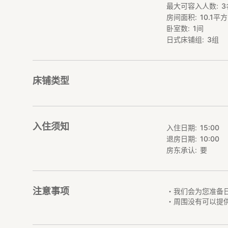
最大可容入人数
3
乘坐电车，在「七
房间面积
10.1
平方
・免费停车场（共可
・不提供接送服务
卧室数
1
间
日式床铺组
3
组
【周边观光】
・到「仏ヶ浦」驾车
「仏ヶ浦」是下北
床铺类型
入住须知
入住日期
15:00
退房日期
10:00
房东承认
要
注意事项
・我们会为您准备
・周围没有可以提