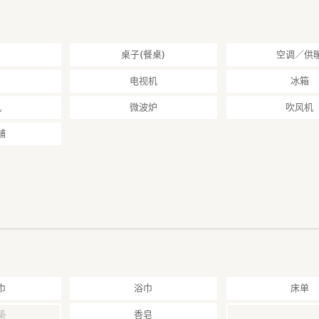
桌子(餐桌)
空调／供
电视机
冰箱
机
微波炉
吹风机
铺
巾
浴巾
床单
垫
香皂