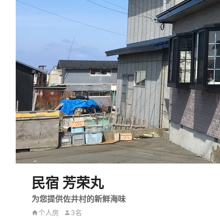
民宿 芳荣丸
为您提供佐井村的新鲜海味
个人房
3名