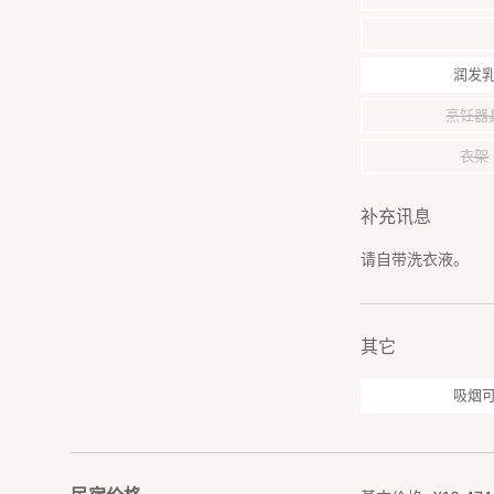
润发
烹饪器
衣架
补充讯息
请自带洗衣液。
其它
吸烟