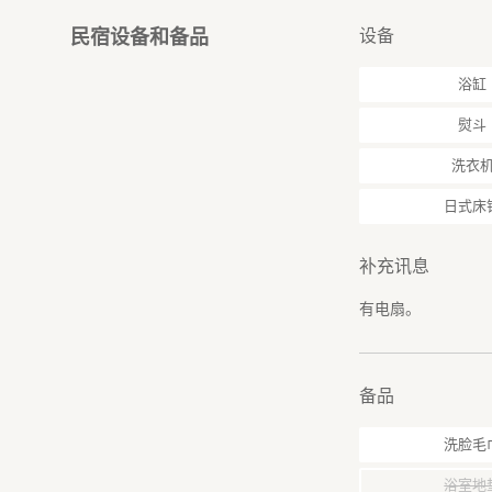
设备
民宿设备和备品
浴缸
熨斗
洗衣
日式床
补充讯息
有电扇。
备品
洗脸毛
浴室地